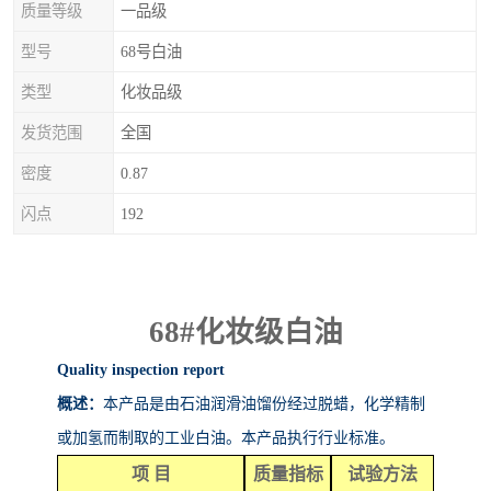
质量等级
一品级
型号
68号白油
类型
化妆品级
发货范围
全国
密度
0.87
闪点
192
68#
化妆级白油
Quality inspection report
概述：
本产品是由石油润滑油馏份经过脱蜡，化学精制
或加氢而制取的工业白油。本产品执行行业标准。
项
目
质量指标
试验方法