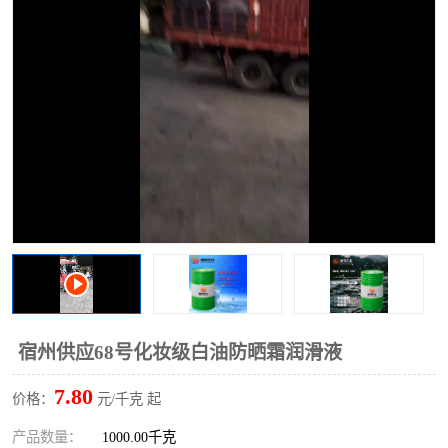
2731溶剂油
宿州供应68号化妆级白油防晒霜润滑液
7.80
价格：
元/千克 起
产品数量：
1000.00千克