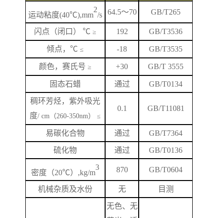
2
64.5
～
70
GB/T265
运动粘度
(40℃),mm
/s
闪
点
（闭口）
℃
192
GB/T
3536
≥
倾点，
℃
-18
GB/T3535
≤
颜色，赛氏号
+
3
0
GB/T 3555
≥
固态石蜡
通过
GB/T0134
稠环芳烃，紫外吸光
0.1
GB/T
11081
度
/ cm（260-350nm） ≤
易碳化合物
通过
GB/T7364
硫化物
通过
GB/T0136
3
870
GB/T
0604
密度（
20℃）,kg/m
机械杂质及水份
无
目测
无色、无