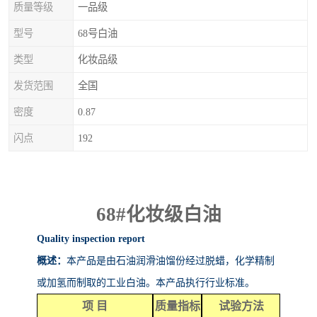
质量等级
一品级
型号
68号白油
类型
化妆品级
发货范围
全国
密度
0.87
闪点
192
68#
化妆级白油
Quality inspection report
概述：
本产品是由石油润滑油馏份经过脱蜡，化学精制
或加氢而制取的工业白油。本产品执行行业标准。
项
目
质量指标
试验方法