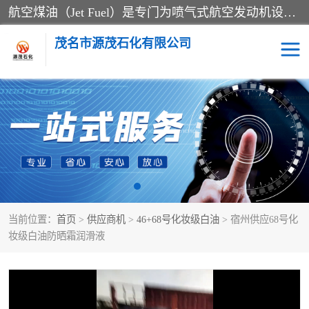
航空煤油（Jet Fuel）是专门为喷气式航空发动机设计的高纯度燃料，主要分为Jet A、Jet A-1和Jet B等类型。其特点是闪点高、低温流动性好，并添加了抗静电剂和抗氧化剂以确保飞行安全。航空煤油需
茂名市源茂石化有限公司
RP3航空煤油
D20+D30溶剂油
D40+D60溶剂油
D80+D100溶剂油
6号+120号溶剂油
260号溶剂油
当前位置：
首页
>
供应商机
>
46+68号化妆级白油
> 宿州供应68号化
异构烷烃
天然乳胶
妆级白油防晒霜润滑液
3+5号化妆级白油
7+10+15号化妆级白油
26+32号化妆级白油
46+68号化妆级白油