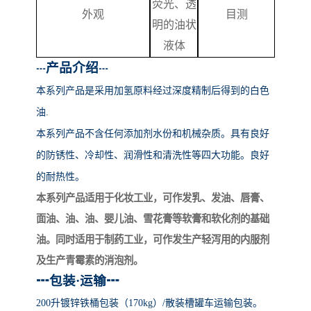
荧光、透
外观
目测
明的油状
液体
产品介绍
┅
┅
本系列产品
是采用加氢原料经过深度精制后得到的白色
油
.
本系列产品不含任何添加剂水份和机械杂质。具有良好
的防锈性、冷却性、润滑性和清洗性等四大功能。良好
的耐热性。
本系列产品适用于化妆工业，可作发乳、发油、唇膏、
面油、油、油、婴儿油、雪花膏等软膏和软化剂的基础
油。同时适用于制药工业，可作发生产轻泻用的内服剂
及生产青霉素的消泡剂。
┅
包装
·运输
┅
200升镀锌铁桶包装（170kg）/散装槽罐车运输包装。