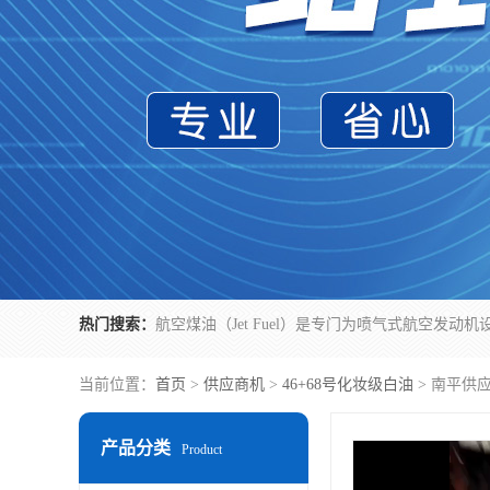
热门搜索：
当前位置：
首页
>
供应商机
>
46+68号化妆级白油
> 南平供
产品分类
Product