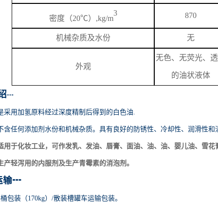
3
870
密度（
20℃）,kg/m
机械杂质及水份
无
无色、无荧光、透
外观
的油状液体
绍
┅
是采用加氢原料经过深度精制后得到的白色油
.
不含任何添加剂水份和机械杂质。具有良好的防锈性、冷却性、润滑性和
适用于化妆工业，可作发乳、发油、唇膏、面油、油、油、婴儿油、雪花
生产轻泻用的内服剂及生产青霉素的消泡剂。
运输
┅
铁桶包装（170kg）/散装槽罐车运输包装。