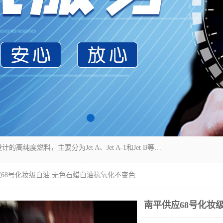
航空煤油（Jet Fuel）是专门为喷气式航空发动机设计的高纯度燃料，主要分为Jet A、Jet A-1和Jet B等类型。其特点是闪点高、低温流动性好，并添加了抗静电剂和抗氧化剂以确保飞行安全。航空煤油需
应68号化妆级白油 无色石蜡白油抗氧化不变色
南平供应68号化妆