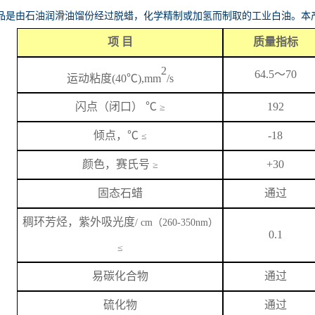
品是由石油润滑油馏份经过脱蜡，化学精制或加氢而制取的工业白油。本
项
目
质量指标
2
64.5
～
70
运动粘度
(40℃),mm
/s
闪
点
（闭口）
℃
192
≥
倾点，
℃
-18
≤
颜色，赛氏号
+
3
0
≥
固态石蜡
通过
稠环芳烃，紫外吸光度
/ cm（260-350nm）
0.1
≤
易碳化合物
通过
硫化物
通过