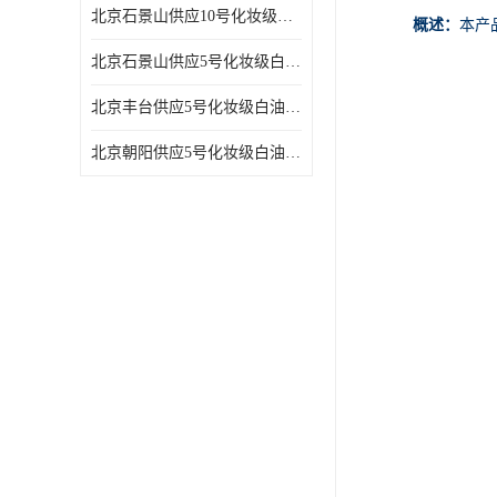
北京石景山供应10号化妆级白油高精密机械润滑油
概述：
本产
北京石景山供应5号化妆级白油缝纫机油 设备润滑油
北京丰台供应5号化妆级白油纤维与织物柔软光亮
北京朝阳供应5号化妆级白油纺织时的润滑剂