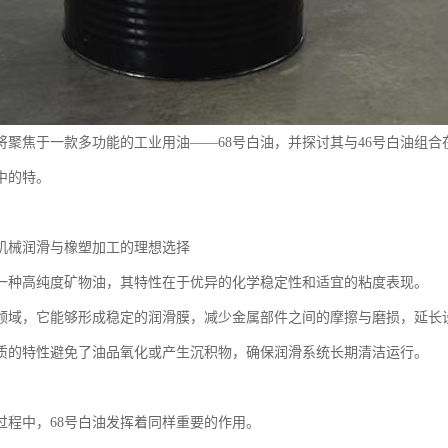
将聚焦于一款多功能的工业用油——68号白油，并探讨其与46号白油组
中的特。
：机械润滑与橡塑加工的理想选择
是一种高纯度矿物油，其特性在于优异的化学稳定性和适宜的粘度表现。
领域，它能够形成稳定的润滑膜，减少金属部件之间的摩擦与磨损，延长
质的特性避免了油品氧化或产生沉积物，确保润滑系统长期清洁运行。
过程中，68号白油发挥着同样重要的作用。