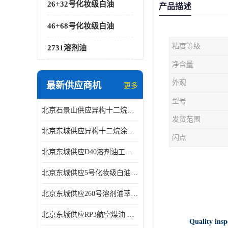
26+32号化妆级白油
产品描述
46+68号化妆级白油
粘度等级
2731溶剂油
净含量
外观
最新供应商机
更多
型号
北京石景山供应异构十二烷香精助剂
发货范围
北京东城供应异构十二烷涂料胶粘油墨稀释剂
闪点
北京东城供应D40溶剂油工业金属清洗
北京东城供应5号化妆级白油钻井液润滑剂
北京东城供应260号溶剂油萃取溶剂油金属萃取剂
北京东城供应RP3航空煤油 高含量国标工业级航空煤油燃料油 无色透明
Quality insp