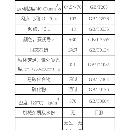
2
64.5
～
70
GB/T265
运动粘度
(40℃),mm
/s
闪
点
（闭口）
℃
192
GB/T
3536
≥
倾点，
℃
-18
GB/T3535
≤
颜色，赛氏号
+
3
0
GB/T 3555
≥
固态石蜡
通过
GB/T0134
稠环芳烃，紫外吸光
0.1
GB/T
11081
度
/ cm（260-350nm） ≤
易碳化合物
通过
GB/T7364
硫化物
通过
GB/T0136
3
870
GB/T
0604
密度（
20℃）,kg/m
机械杂质及水份
无
目测
无色、无