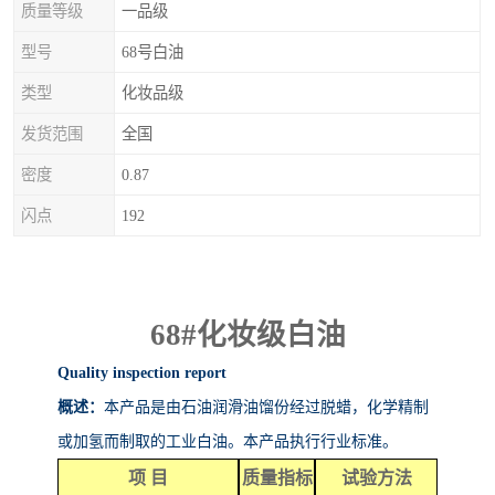
质量等级
一品级
型号
68号白油
类型
化妆品级
发货范围
全国
密度
0.87
闪点
192
68#
化妆级白油
Quality inspection report
概述：
本产品是由石油润滑油馏份经过脱蜡，化学精制
或加氢而制取的工业白油。本产品执行行业标准。
项
目
质量指标
试验方法