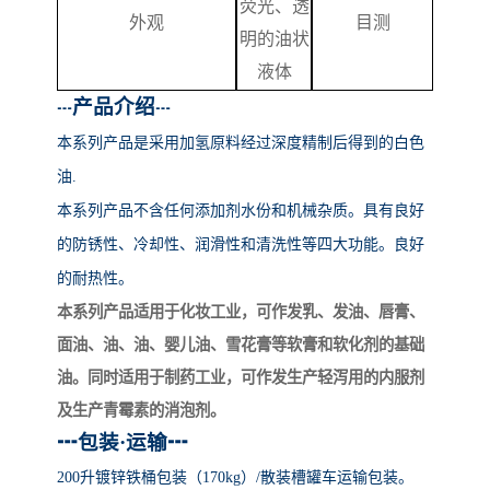
荧光、透
外观
目测
明的油状
液体
产品介绍
┅
┅
本系列产品
是采用加氢原料经过深度精制后得到的白色
油
.
本系列产品不含任何添加剂水份和机械杂质。具有良好
的防锈性、冷却性、润滑性和清洗性等四大功能。良好
的耐热性。
本系列产品适用于化妆工业，可作发乳、发油、唇膏、
面油、油、油、婴儿油、雪花膏等软膏和软化剂的基础
油。同时适用于制药工业，可作发生产轻泻用的内服剂
及生产青霉素的消泡剂。
┅
包装
·运输
┅
200升镀锌铁桶包装（170kg）/散装槽罐车运输包装。