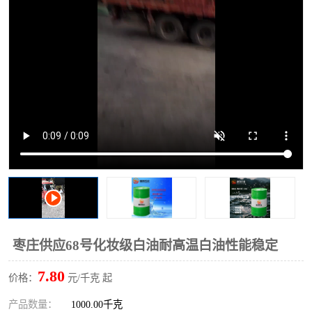
2731溶剂油
枣庄供应68号化妆级白油耐高温白油性能稳定
7.80
价格：
元/千克 起
产品数量：
1000.00千克