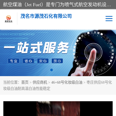
航空煤油（Jet Fuel）是专门为喷气式航空发动机设计的高纯度燃料，主要分为Jet A、Jet A-1和Jet B等类型。其特点是闪点高、低温流动性好，并添加了抗静电剂和抗氧化剂以确保飞行安全。航空煤油需
茂名市源茂石化有限公司
RP3航空煤油
D20+D30溶剂油
D40+D60溶剂油
D80+D100溶剂油
6号+120号溶剂油
260号溶剂油
当前位置：
首页
>
供应商机
>
46+68号化妆级白油
> 枣庄供应68号化
异构烷烃
天然乳胶
妆级白油耐高温白油性能稳定
3+5号化妆级白油
7+10+15号化妆级白油
26+32号化妆级白油
46+68号化妆级白油