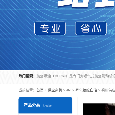
热门搜索：
当前位置：
首页
>
供应商机
>
46+68号化妆级白油
> 德州供
产品分类
Product