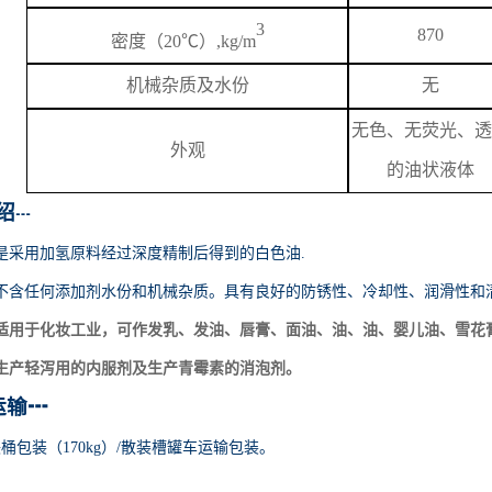
3
870
密度（
20℃）,kg/m
机械杂质及水份
无
无色、无荧光、透
外观
的油状液体
绍
┅
是采用加氢原料经过深度精制后得到的白色油
.
不含任何添加剂水份和机械杂质。具有良好的防锈性、冷却性、润滑性和
适用于化妆工业，可作发乳、发油、唇膏、面油、油、油、婴儿油、雪花
生产轻泻用的内服剂及生产青霉素的消泡剂。
运输
┅
铁桶包装（170kg）/散装槽罐车运输包装。