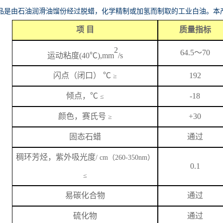
品是由石油润滑油馏份经过脱蜡，化学精制或加氢而制取的工业白油。本
项
目
质量指标
2
64.5
～
70
运动粘度
(40℃),mm
/s
闪
点
（闭口）
℃
192
≥
倾点，
℃
-18
≤
颜色，赛氏号
+
3
0
≥
固态石蜡
通过
稠环芳烃，紫外吸光度
/ cm（260-350nm）
0.1
≤
易碳化合物
通过
硫化物
通过