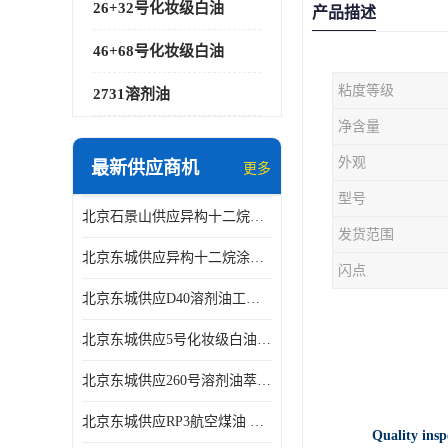
26+32号化妆级白油
产品描述
46+68号化妆级白油
粘度等级
2731溶剂油
净含量
外观
最新供应商机
更多
型号
北京石景山供应异构十二烷香精助剂
发货范围
北京东城供应异构十二烷涂料胶粘油墨稀释剂
闪点
北京东城供应D40溶剂油工业金属清洗
北京东城供应5号化妆级白油钻井液润滑剂
北京东城供应260号溶剂油萃取溶剂油金属萃取剂
北京东城供应RP3航空煤油 高含量国标工业级航空煤油燃料油 无色透明
Quality insp