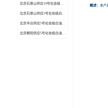
北京石景山供应10号化妆级白油高精密机械润滑油
概述：
本产
北京石景山供应5号化妆级白油缝纫机油 设备润滑油
北京丰台供应5号化妆级白油纤维与织物柔软光亮
北京朝阳供应5号化妆级白油纺织时的润滑剂