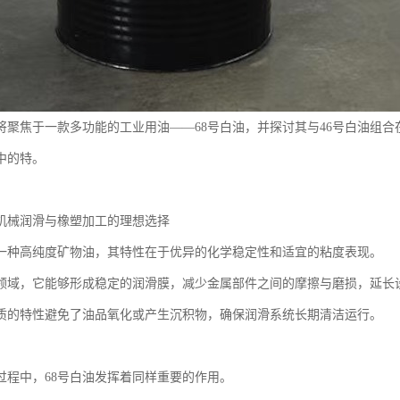
将聚焦于一款多功能的工业用油——68号白油，并探讨其与46号白油组
中的特。
：机械润滑与橡塑加工的理想选择
是一种高纯度矿物油，其特性在于优异的化学稳定性和适宜的粘度表现。
领域，它能够形成稳定的润滑膜，减少金属部件之间的摩擦与磨损，延长
质的特性避免了油品氧化或产生沉积物，确保润滑系统长期清洁运行。
过程中，68号白油发挥着同样重要的作用。