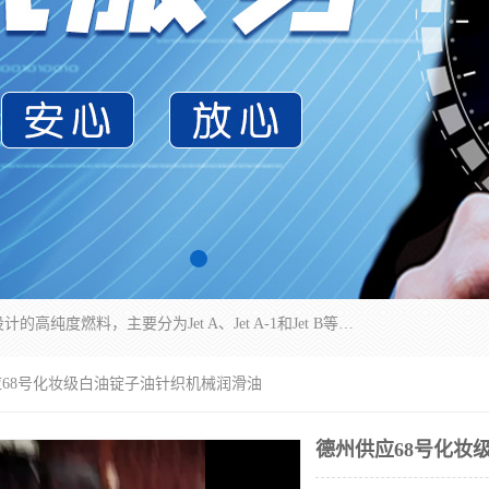
航空煤油（Jet Fuel）是专门为喷气式航空发动机设计的高纯度燃料，主要分为Jet A、Jet A-1和Jet B等类型。其特点是闪点高、低温流动性好，并添加了抗静电剂和抗氧化剂以确保飞行安全。航空煤油需
应68号化妆级白油锭子油针织机械润滑油
德州供应68号化妆