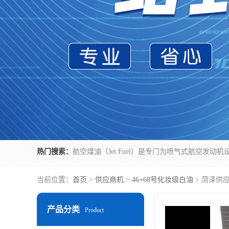
热门搜索：
当前位置：
首页
>
供应商机
>
46+68号化妆级白油
> 菏泽供
产品分类
Product