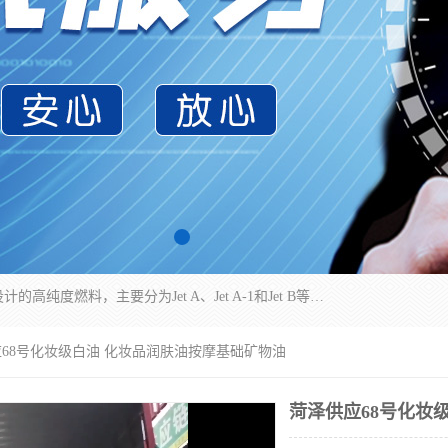
航空煤油（Jet Fuel）是专门为喷气式航空发动机设计的高纯度燃料，主要分为Jet A、Jet A-1和Jet B等类型。其特点是闪点高、低温流动性好，并添加了抗静电剂和抗氧化剂以确保飞行安全。航空煤油需
应68号化妆级白油 化妆品润肤油按摩基础矿物油
菏泽供应68号化妆