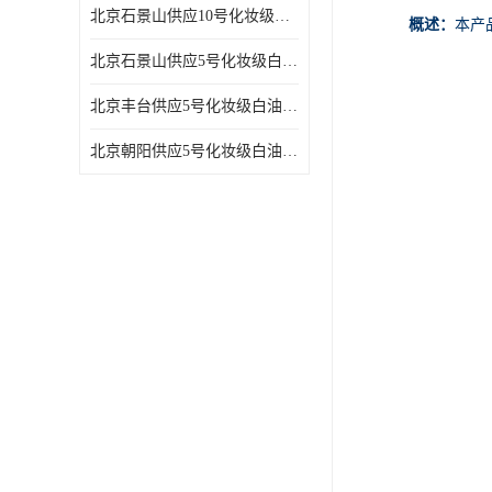
北京石景山供应10号化妆级白油高精密机械润滑油
概述：
本产
北京石景山供应5号化妆级白油缝纫机油 设备润滑油
北京丰台供应5号化妆级白油纤维与织物柔软光亮
北京朝阳供应5号化妆级白油纺织时的润滑剂