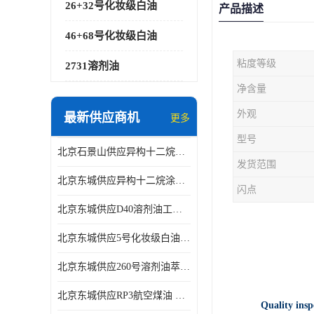
26+32号化妆级白油
产品描述
46+68号化妆级白油
粘度等级
2731溶剂油
净含量
外观
最新供应商机
更多
型号
北京石景山供应异构十二烷香精助剂
发货范围
北京东城供应异构十二烷涂料胶粘油墨稀释剂
闪点
北京东城供应D40溶剂油工业金属清洗
北京东城供应5号化妆级白油钻井液润滑剂
北京东城供应260号溶剂油萃取溶剂油金属萃取剂
北京东城供应RP3航空煤油 高含量国标工业级航空煤油燃料油 无色透明
Quality insp