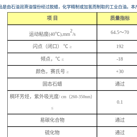
品是由石油润滑油馏份经过脱蜡，化学精制或加氢而制取的工业白油。本
项
目
质量指标
2
64.5
～
70
运动粘度
(40℃),mm
/s
闪
点
（闭口）
℃
192
≥
倾点，
℃
-18
≤
颜色，赛氏号
+
3
0
≥
固态石蜡
通过
稠环芳烃，紫外吸光度
/ cm（260-350nm）
0.1
≤
易碳化合物
通过
硫化物
通过