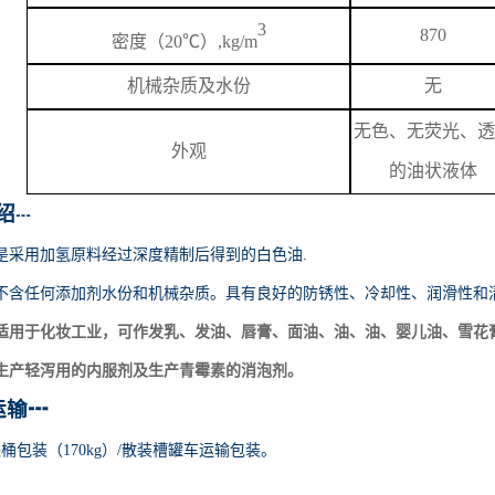
3
870
密度（
20℃）,kg/m
机械杂质及水份
无
无色、无荧光、透
外观
的油状液体
绍
┅
是采用加氢原料经过深度精制后得到的白色油
.
不含任何添加剂水份和机械杂质。具有良好的防锈性、冷却性、润滑性和
适用于化妆工业，可作发乳、发油、唇膏、面油、油、油、婴儿油、雪花
生产轻泻用的内服剂及生产青霉素的消泡剂。
运输
┅
铁桶包装（170kg）/散装槽罐车运输包装。