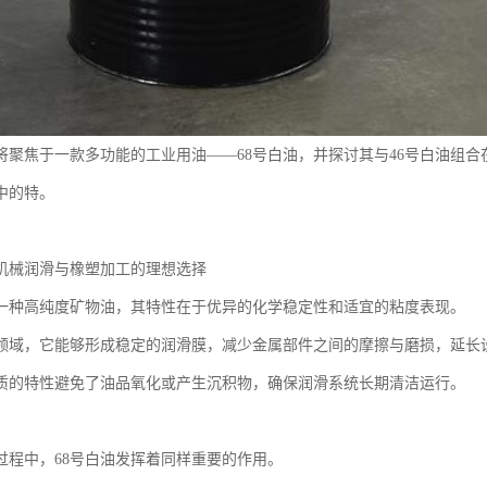
将聚焦于一款多功能的工业用油——68号白油，并探讨其与46号白油组
中的特。
：机械润滑与橡塑加工的理想选择
是一种高纯度矿物油，其特性在于优异的化学稳定性和适宜的粘度表现。
领域，它能够形成稳定的润滑膜，减少金属部件之间的摩擦与磨损，延长
质的特性避免了油品氧化或产生沉积物，确保润滑系统长期清洁运行。
过程中，68号白油发挥着同样重要的作用。