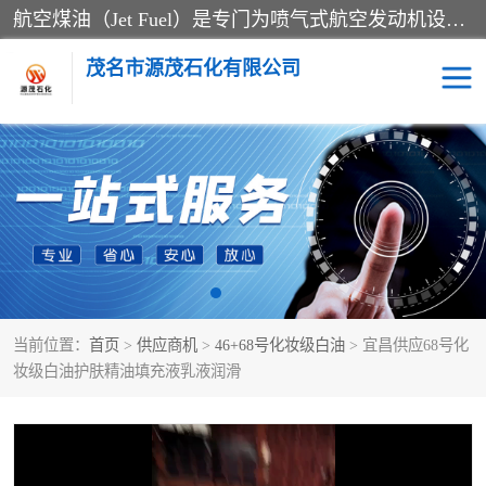
航空煤油（Jet Fuel）是专门为喷气式航空发动机设计的高纯度燃料，主要分为Jet A、Jet A-1和Jet B等类型。其特点是闪点高、低温流动性好，并添加了抗静电剂和抗氧化剂以确保飞行安全。航空煤油需
茂名市源茂石化有限公司
RP3航空煤油
D20+D30溶剂油
D40+D60溶剂油
D80+D100溶剂油
6号+120号溶剂油
260号溶剂油
当前位置：
首页
>
供应商机
>
46+68号化妆级白油
> 宜昌供应68号化
异构烷烃
天然乳胶
妆级白油护肤精油填充液乳液润滑
3+5号化妆级白油
7+10+15号化妆级白油
26+32号化妆级白油
46+68号化妆级白油