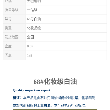
外观
无色透明
质量等级
一品级
型号
68号白油
类型
化妆品级
发货范围
全国
密度
0.87
闪点
192
68#
化妆级白油
Quality inspection report
概述：
本产品是由石油润滑油馏份经过脱蜡，化学精制
或加氢而制取的工业白油。本产品执行行业标准。