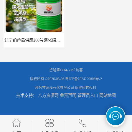
辽宁葫芦岛供应260号磺化煤油电解铜电解镍钴稀释剂
您是第
1214775
位访客
版权所有 ©2026-08-06
粤ICP备2024229806号-2
茂名市源茂石化有限公司
保留所有权利.
技术支持：
八方资源网
免责声明
管理员入口
网站地图