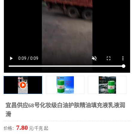
2731溶剂油
宜昌供应68号化妆级白油护肤精油填充液乳液润
滑
7.80
价格：
元/千克 起