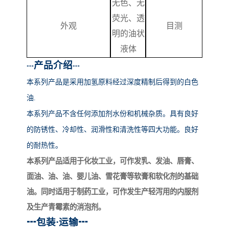
无色、无
荧光、透
外观
目测
明的油状
液体
产品介绍
┅
┅
本系列产品
是采用加氢原料经过深度精制后得到的白色
油
.
本系列产品不含任何添加剂水份和机械杂质。具有良好
的防锈性、冷却性、润滑性和清洗性等四大功能。良好
的耐热性。
本系列产品适用于化妆工业，可作发乳、发油、唇膏、
面油、油、油、婴儿油、雪花膏等软膏和软化剂的基础
油。同时适用于制药工业，可作发生产轻泻用的内服剂
及生产青霉素的消泡剂。
┅
包装
·运输
┅