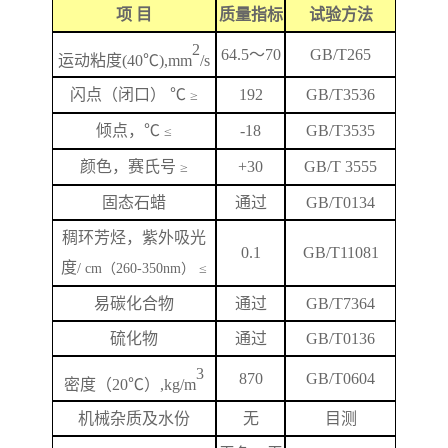
项
目
质量指标
试验方法
2
64.5
～
70
GB/T265
运动粘度
(40℃),mm
/s
闪
点
（闭口）
℃
192
GB/T
3536
≥
倾点，
℃
-18
GB/T3535
≤
颜色，赛氏号
+
3
0
GB/T 3555
≥
固态石蜡
通过
GB/T0134
稠环芳烃，紫外吸光
0.1
GB/T
11081
度
/ cm（260-350nm） ≤
易碳化合物
通过
GB/T7364
硫化物
通过
GB/T0136
3
870
GB/T
0604
密度（
20℃）,kg/m
机械杂质及水份
无
目测