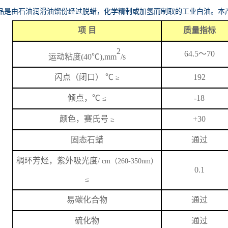
品是由石油润滑油馏份经过脱蜡，化学精制或加氢而制取的工业白油。本
项
目
质量指标
2
64.5
～
70
运动粘度
(40℃),mm
/s
闪
点
（闭口）
℃
192
≥
倾点，
℃
-18
≤
颜色，赛氏号
+
3
0
≥
固态石蜡
通过
稠环芳烃，紫外吸光度
/ cm（260-350nm）
0.1
≤
易碳化合物
通过
硫化物
通过