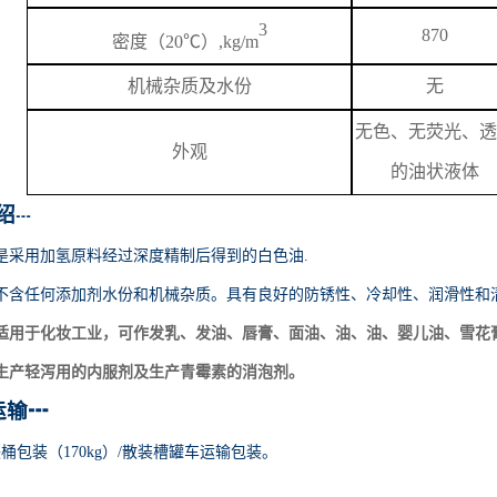
3
870
密度（
20℃）,kg/m
机械杂质及水份
无
无色、无荧光、透
外观
的油状液体
绍
┅
是采用加氢原料经过深度精制后得到的白色油
.
不含任何添加剂水份和机械杂质。具有良好的防锈性、冷却性、润滑性和
适用于化妆工业，可作发乳、发油、唇膏、面油、油、油、婴儿油、雪花
生产轻泻用的内服剂及生产青霉素的消泡剂。
运输
┅
铁桶包装（170kg）/散装槽罐车运输包装。