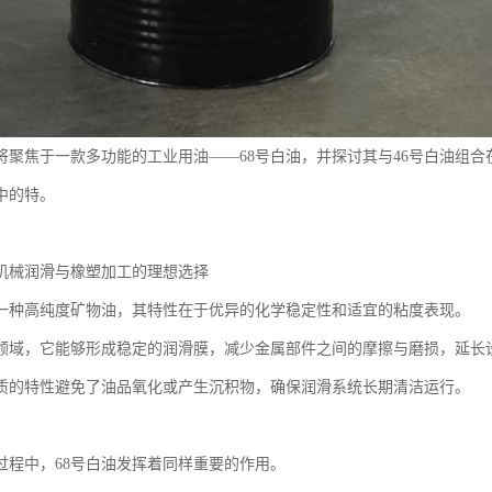
将聚焦于一款多功能的工业用油——68号白油，并探讨其与46号白油组
中的特。
：机械润滑与橡塑加工的理想选择
是一种高纯度矿物油，其特性在于优异的化学稳定性和适宜的粘度表现。
领域，它能够形成稳定的润滑膜，减少金属部件之间的摩擦与磨损，延长
质的特性避免了油品氧化或产生沉积物，确保润滑系统长期清洁运行。
过程中，68号白油发挥着同样重要的作用。