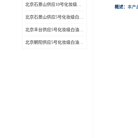
北京石景山供应10号化妆级白油高精密机械润滑油
概述：
本产
北京石景山供应5号化妆级白油缝纫机油 设备润滑油
北京丰台供应5号化妆级白油纤维与织物柔软光亮
北京朝阳供应5号化妆级白油纺织时的润滑剂