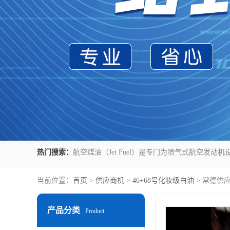
热门搜索：
当前位置：
首页
>
供应商机
>
46+68号化妆级白油
> 常德供
产品分类
Product