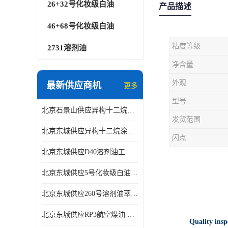
26+32号化妆级白油
产品描述
46+68号化妆级白油
粘度等级
2731溶剂油
净含量
外观
最新供应商机
更多
型号
北京石景山供应异构十二烷香精助剂
发货范围
北京东城供应异构十二烷涂料胶粘油墨稀释剂
闪点
北京东城供应D40溶剂油工业金属清洗
北京东城供应5号化妆级白油钻井液润滑剂
北京东城供应260号溶剂油萃取溶剂油金属萃取剂
北京东城供应RP3航空煤油 高含量国标工业级航空煤油燃料油 无色透明
Quality insp