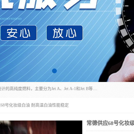
航空煤油（Jet Fuel）是专门为喷气式航空发动机设计的高纯度燃料，主要分为Jet A、Jet A-1和Jet B等类型。其特点是闪点高、低温流动性好，并添加了抗静电剂和抗氧化剂以确保飞行安全。航空煤油需
应68号化妆级白油 耐高温白油性能稳定
常德供应68号化妆