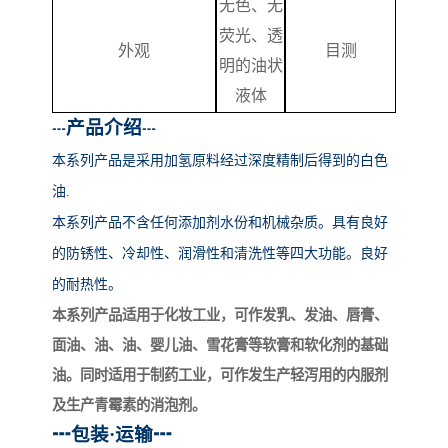
无色、无
荧光、透
外观
目测
明的油状
液体
产品介绍
┅
┅
本系列产品
是采用加氢原料经过深度精制后得到的白色
油
.
本系列产品不含任何添加剂水份和机械杂质。具有良好
的防锈性、冷却性、润滑性和清洗性等四大功能。良好
的耐热性。
本系列产品适用于化妆工业，可作发乳、发油、唇膏、
面油、油、油、婴儿油、雪花膏等软膏和软化剂的基础
油。同时适用于制药工业，可作发生产轻泻用的内服剂
及生产青霉素的消泡剂。
┅
包装
·运输
┅