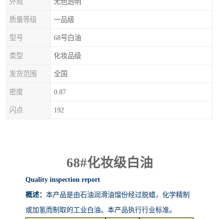
外观
无色透明
质量等级
一品级
型号
68号白油
类型
化妆品级
发货范围
全国
密度
0.87
闪点
192
68#
化妆级白油
Quality inspection report
概述：
本产品是由石油润滑油馏份经过脱蜡，化学精制
或加氢而制取的工业白油。本产品执行行业标准。