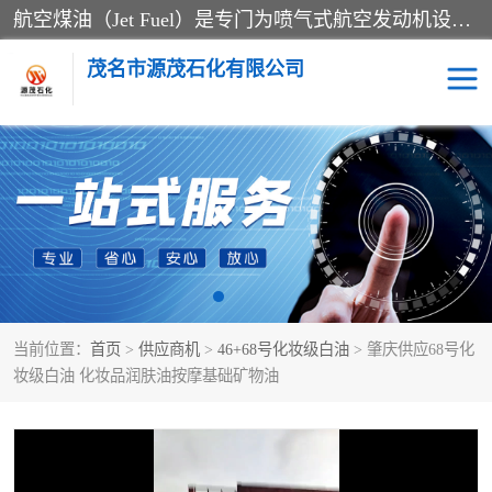
航空煤油（Jet Fuel）是专门为喷气式航空发动机设计的高纯度燃料，主要分为Jet A、Jet A-1和Jet B等类型。其特点是闪点高、低温流动性好，并添加了抗静电剂和抗氧化剂以确保飞行安全。航空煤油需
茂名市源茂石化有限公司
RP3航空煤油
D20+D30溶剂油
D40+D60溶剂油
D80+D100溶剂油
6号+120号溶剂油
260号溶剂油
当前位置：
首页
>
供应商机
>
46+68号化妆级白油
> 肇庆供应68号化
异构烷烃
天然乳胶
妆级白油 化妆品润肤油按摩基础矿物油
3+5号化妆级白油
7+10+15号化妆级白油
26+32号化妆级白油
46+68号化妆级白油