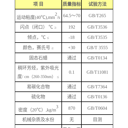
项
目
质量指标
试验方法
2
64.5
～
70
GB/T265
运动粘度
(40℃),mm
/s
闪
点
（闭口）
℃
192
GB/T
3536
≥
倾点，
℃
-18
GB/T3535
≤
颜色，赛氏号
+
3
0
GB/T 3555
≥
固态石蜡
通过
GB/T0134
稠环芳烃，紫外吸光
0.1
GB/T
11081
度
/ cm（260-350nm） ≤
易碳化合物
通过
GB/T7364
硫化物
通过
GB/T0136
3
870
GB/T
0604
密度（
20℃）,kg/m
机械杂质及水份
无
目测