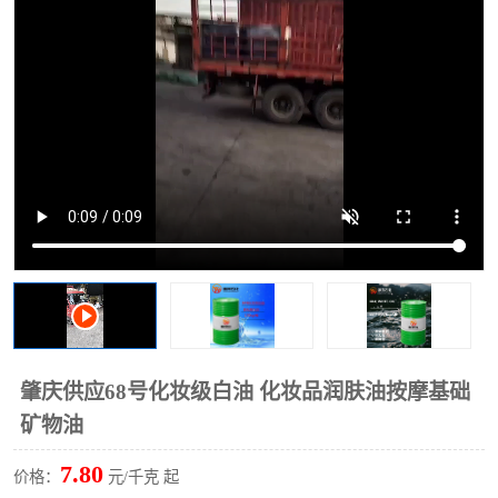
2731溶剂油
肇庆供应68号化妆级白油 化妆品润肤油按摩基础
矿物油
7.80
价格：
元/千克 起