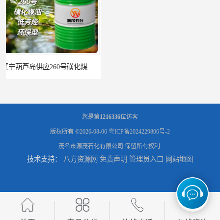
辽宁葫芦岛供应260号磺化煤油电解铜电解镍钴稀释剂
您是第
1216336
位访客
版权所有 ©2026-08-06
粤ICP备2024229806号-2
茂名市源茂石化有限公司
保留所有权利.
技术支持：
八方资源网
免责声明
管理员入口
网站地图