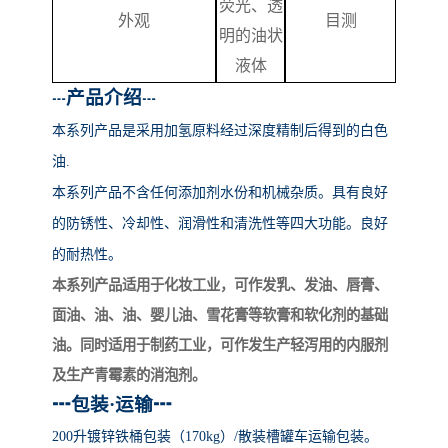
荧光、透
外观
目测
明的油状
液体
产品介绍
┅
┅
本系列产品
是采用加氢原料经过深度精制后得到的白色
油
.
本系列产品不含任何添加剂水份和机械杂质。具有良好
的防锈性、冷却性、润滑性和清洗性等四大功能。良好
的耐热性。
本系列产品适用于化妆工业，可作发乳、发油、唇膏、
面油、油、油、婴儿油、雪花膏等软膏和软化剂的基础
油。同时适用于制药工业，可作发生产轻泻用的内服剂
及生产青霉素的消泡剂。
┅
包装
·运输
┅
200升镀锌铁桶包装（170kg）/散装槽罐车运输包装。