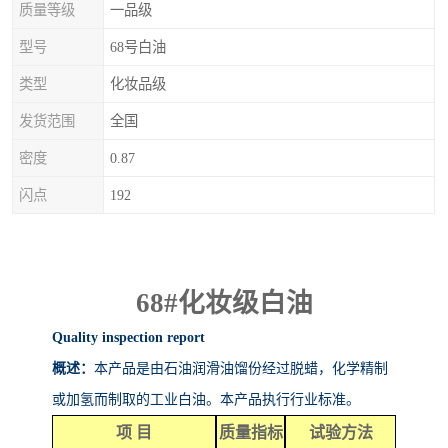
质量等级
一品级
型号
68号白油
类型
化妆品级
发货范围
全国
密度
0.87
闪点
192
68#
化妆级白油
Quality inspection report
概述：
本产品是由石油润滑油馏份经过脱蜡，化学精制
或加氢而制取的工业白油。本产品执行行业标准。
项
目
质量指标
试验方法