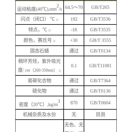
2
64.5
～
70
GB/T265
运动粘度
(40℃),mm
/s
闪
点
（闭口）
℃
192
GB/T
3536
≥
倾点，
℃
-18
GB/T3535
≤
颜色，赛氏号
+
3
0
GB/T 3555
≥
固态石蜡
通过
GB/T0134
稠环芳烃，紫外吸光
0.1
GB/T
11081
度
/ cm（260-350nm） ≤
易碳化合物
通过
GB/T7364
硫化物
通过
GB/T0136
3
870
GB/T
0604
密度（
20℃）,kg/m
机械杂质及水份
无
目测
无色、无