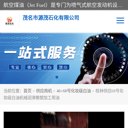
航空煤油（Jet Fuel）是专门为喷气式航空发动机设计的高纯度燃料，主要分为Jet A、Jet A-1和Jet B等类型。其特点是闪点高、低温流动性好，并添加了抗静电剂和抗氧化剂以确保飞行安全。航空煤油需
茂名市源茂石化有限公司
RP3航空煤油
D20+D30溶剂油
D40+D60溶剂油
D80+D100溶剂油
6号+120号溶剂油
260号溶剂油
当前位置：
首页
>
供应商机
>
46+68号化妆级白油
> 桂林供应68号化
异构烷烃
天然乳胶
妆级白油机械润滑橡塑加工用油
3+5号化妆级白油
7+10+15号化妆级白油
26+32号化妆级白油
46+68号化妆级白油