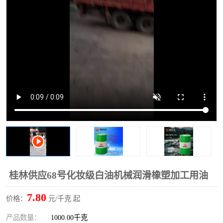
2731溶剂油
桂林供应68号化妆级白油机械润滑橡塑加工用油
7.80
价格：
元/千克 起
产品数量：
1000.00千克