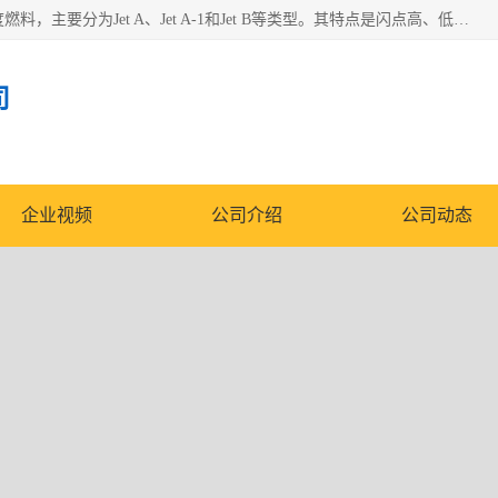
航空煤油（Jet Fuel）是专门为喷气式航空发动机设计的高纯度燃料，主要分为Jet A、Jet A-1和Jet B等类型。其特点是闪点高、低温流动性好，并添加了抗静电剂和抗氧化剂以确保飞行安全。航空煤油需
司
企业视频
公司介绍
公司动态