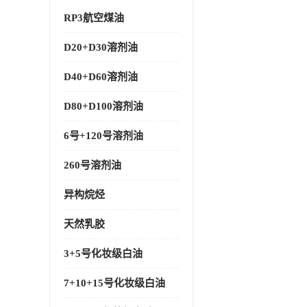
RP3航空煤油
D20+D30溶剂油
D40+D60溶剂油
D80+D100溶剂油
6号+120号溶剂油
260号溶剂油
异构烷烃
天然乳胶
3+5号化妆级白油
7+10+15号化妆级白油