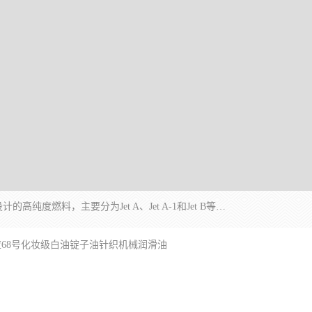
航空煤油（Jet Fuel）是专门为喷气式航空发动机设计的高纯度燃料，主要分为Jet A、Jet A-1和Jet B等类型。其特点是闪点高、低温流动性好，并添加了抗静电剂和抗氧化剂以确保飞行安全。航空煤油需
应68号化妆级白油锭子油针织机械润滑油