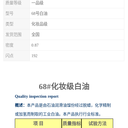
质量等级
一品级
型号
68号白油
类型
化妆品级
发货范围
全国
密度
0.87
闪点
192
68#
化妆级白油
Quality inspection report
概述：
本产品是由石油润滑油馏份经过脱蜡，化学精制
或加氢而制取的工业白油。本产品执行行业标准。
项
目
质量指标
试验方法