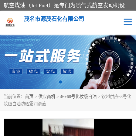
航空煤油（Jet Fuel）是专门为喷气式航空发动机设计的高纯度燃料，主要分为Jet A、Jet A-1和Jet B等类型。其特点是闪点高、低温流动性好，并添加了抗静电剂和抗氧化剂以确保飞行安全。航空煤油需
茂名市源茂石化有限公司
RP3航空煤油
D20+D30溶剂油
D40+D60溶剂油
D80+D100溶剂油
6号+120号溶剂油
260号溶剂油
当前位置：
首页
>
供应商机
>
46+68号化妆级白油
> 钦州供应68号化
异构烷烃
天然乳胶
妆级白油防晒霜润滑液
3+5号化妆级白油
7+10+15号化妆级白油
26+32号化妆级白油
46+68号化妆级白油