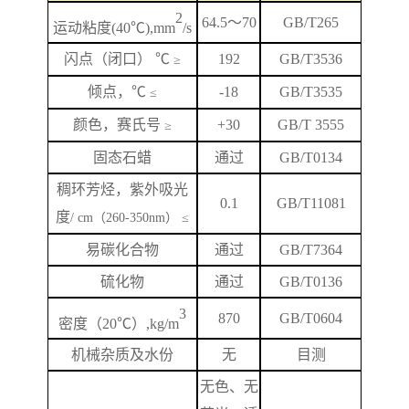
2
64.5
～
70
GB/T265
运动粘度
(40℃),mm
/s
闪
点
（闭口）
℃
192
GB/T
3536
≥
倾点，
℃
-18
GB/T3535
≤
颜色，赛氏号
+
3
0
GB/T 3555
≥
固态石蜡
通过
GB/T0134
稠环芳烃，紫外吸光
0.1
GB/T
11081
度
/ cm（260-350nm） ≤
易碳化合物
通过
GB/T7364
硫化物
通过
GB/T0136
3
870
GB/T
0604
密度（
20℃）,kg/m
机械杂质及水份
无
目测
无色、无