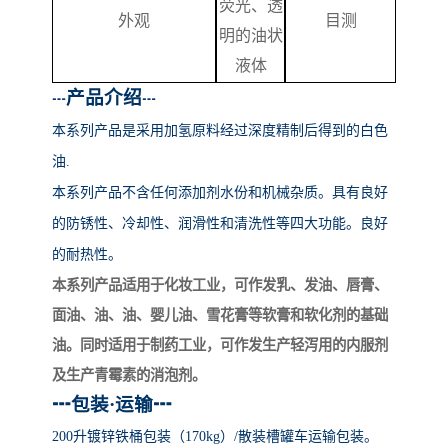
荧光、透
外观
目测
明的油状
液体
产品介绍
┅
┅
本系列产品
是采用加氢原料经过深度精制后得到的白色
油
.
本系列产品不含任何添加剂水份和机械杂质。具有良好
的防锈性、冷却性、润滑性和清洗性等四大功能。良好
的耐热性。
本系列产品适用于化妆工业，可作发乳、发油、唇膏、
面油、油、油、婴儿油、雪花膏等软膏和软化剂的基础
油。同时适用于制药工业，可作发生产轻泻用的内服剂
及生产青霉素的消泡剂。
┅
包装
·运输
┅
200升镀锌铁桶包装（170kg）/散装槽罐车运输包装。