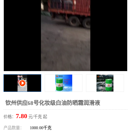
2731溶剂油
钦州供应68号化妆级白油防晒霜润滑液
7.80
价格：
元/千克 起
产品数量：
1000.00千克