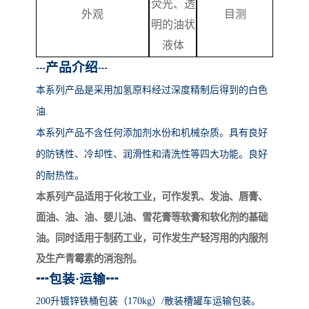
荧光、透
外观
目测
明的油状
液体
产品介绍
┅
┅
本系列产品
是采用加氢原料经过深度精制后得到的白色
油
.
本系列产品不含任何添加剂水份和机械杂质。具有良好
的防锈性、冷却性、润滑性和清洗性等四大功能。良好
的耐热性。
本系列产品适用于化妆工业，可作发乳、发油、唇膏、
面油、油、油、婴儿油、雪花膏等软膏和软化剂的基础
油。同时适用于制药工业，可作发生产轻泻用的内服剂
及生产青霉素的消泡剂。
┅
包装
·运输
┅
200升镀锌铁桶包装（170kg）/散装槽罐车运输包装。