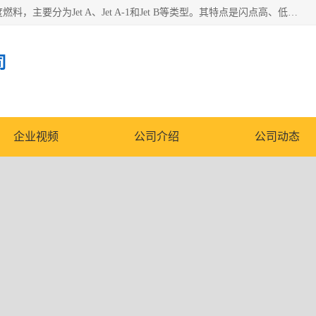
航空煤油（Jet Fuel）是专门为喷气式航空发动机设计的高纯度燃料，主要分为Jet A、Jet A-1和Jet B等类型。其特点是闪点高、低温流动性好，并添加了抗静电剂和抗氧化剂以确保飞行安全。航空煤油需
司
企业视频
公司介绍
公司动态