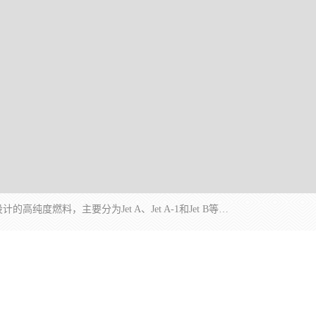
航空煤油（Jet Fuel）是专门为喷气式航空发动机设计的高纯度燃料，主要分为Jet A、Jet A-1和Jet B等类型。其特点是闪点高、低温流动性好，并添加了抗静电剂和抗氧化剂以确保飞行安全。航空煤油需