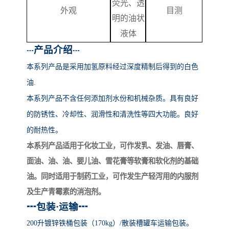
荧光、透
外观
目测
明的油状
液体
产品介绍
┅
┅
本系列产品
是采用加氢原料经过深度精制后得到的白色
油
.
本系列产品不含任何添加剂水份和机械杂质。具有良好
的防锈性、冷却性、润滑性和清洗性等四大功能。良好
的耐热性。
本系列产品适用于化妆工业，可作发乳、发油、唇膏、
面油、油、油、婴儿油、雪花膏等软膏和软化剂的基础
油。同时适用于制药工业，可作发生产轻泻用的内服剂
及生产青霉素的消泡剂。
┅
包装
·运输
┅
200升镀锌铁桶包装（170kg）/散装槽罐车运输包装。