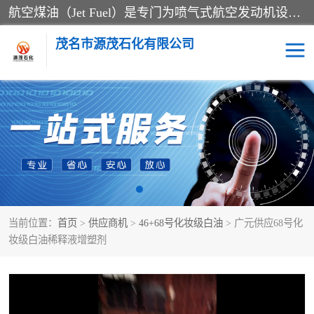
航空煤油（Jet Fuel）是专门为喷气式航空发动机设计的高纯度燃料，主要分为Jet A、Jet A-1和Jet B等类型。其特点是闪点高、低温流动性好，并添加了抗静电剂和抗氧化剂以确保飞行安全。航空煤油需
茂名市源茂石化有限公司
RP3航空煤油
D20+D30溶剂油
D40+D60溶剂油
D80+D100溶剂油
6号+120号溶剂油
260号溶剂油
当前位置：
首页
>
供应商机
>
46+68号化妆级白油
> 广元供应68号化
异构烷烃
天然乳胶
妆级白油稀释液增塑剂
3+5号化妆级白油
7+10+15号化妆级白油
26+32号化妆级白油
46+68号化妆级白油