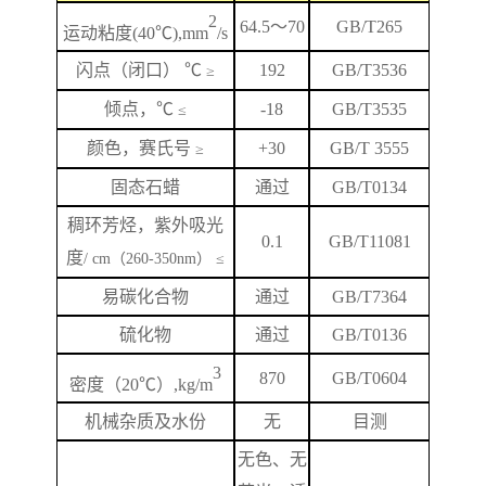
2
64.5
～
70
GB/T265
运动粘度
(40℃),mm
/s
闪
点
（闭口）
℃
192
GB/T
3536
≥
倾点，
℃
-18
GB/T3535
≤
颜色，赛氏号
+
3
0
GB/T 3555
≥
固态石蜡
通过
GB/T0134
稠环芳烃，紫外吸光
0.1
GB/T
11081
度
/ cm（260-350nm） ≤
易碳化合物
通过
GB/T7364
硫化物
通过
GB/T0136
3
870
GB/T
0604
密度（
20℃）,kg/m
机械杂质及水份
无
目测
无色、无