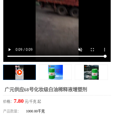
2731溶剂油
广元供应68号化妆级白油稀释液增塑剂
7.80
价格：
元/千克 起
产品数量：
1000.00千克