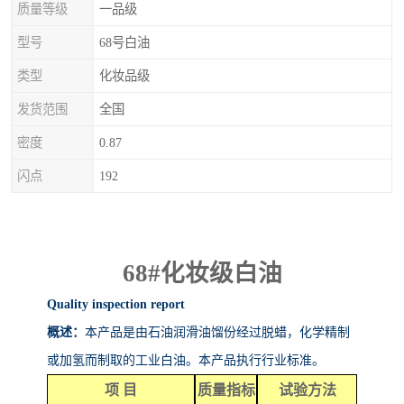
质量等级
一品级
型号
68号白油
类型
化妆品级
发货范围
全国
密度
0.87
闪点
192
68#
化妆级白油
Quality inspection report
概述：
本产品是由石油润滑油馏份经过脱蜡，化学精制
或加氢而制取的工业白油。本产品执行行业标准。
项
目
质量指标
试验方法