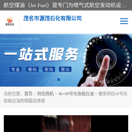
航空煤油（Jet Fuel）是专门为喷气式航空发动机设计的高纯度燃料，主要分为Jet A、Jet A-1和Jet B等类型。其特点是闪点高、低温流动性好，并添加了抗静电剂和抗氧化剂以确保飞行安全。航空煤油需
茂名市源茂石化有限公司
RP3航空煤油
D20+D30溶剂油
D40+D60溶剂油
D80+D100溶剂油
6号+120号溶剂油
260号溶剂油
当前位置：
首页
>
供应商机
>
46+68号化妆级白油
> 雅安供应68号化
异构烷烃
天然乳胶
妆级白油防晒霜润滑液
3+5号化妆级白油
7+10+15号化妆级白油
26+32号化妆级白油
46+68号化妆级白油