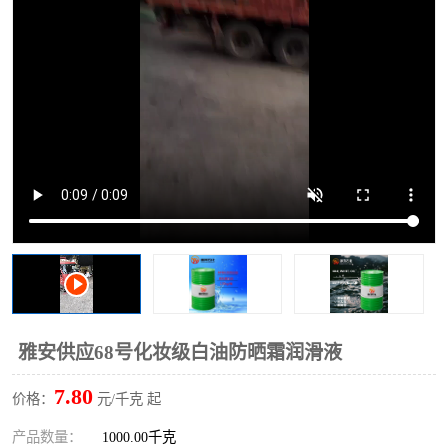
2731溶剂油
雅安供应68号化妆级白油防晒霜润滑液
7.80
价格：
元/千克 起
产品数量：
1000.00千克