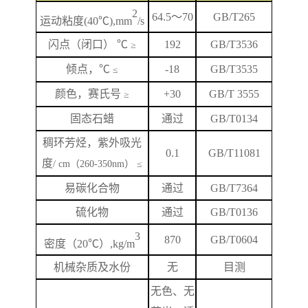
2
64.5
～
70
GB/T265
运动粘度
(40℃),mm
/s
闪
点
（闭口）
℃
192
GB/T
3536
≥
倾点，
℃
-18
GB/T3535
≤
颜色，赛氏号
+
3
0
GB/T 3555
≥
固态石蜡
通过
GB/T0134
稠环芳烃，紫外吸光
0.1
GB/T
11081
度
/ cm（260-350nm） ≤
易碳化合物
通过
GB/T7364
硫化物
通过
GB/T0136
3
870
GB/T
0604
密度（
20℃）,kg/m
机械杂质及水份
无
目测
无色、无