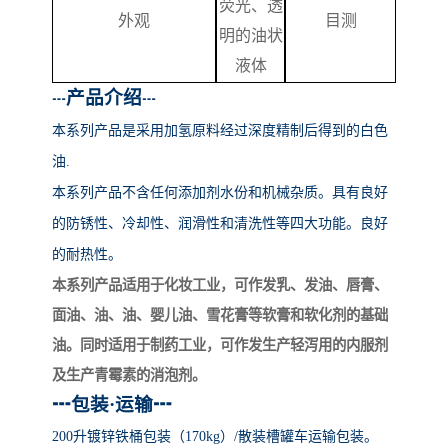
荧光、透
外观
目测
明的油状
液体
产品介绍
┅
┅
本系列产品
是采用加氢原料经过深度精制后得到的白色
油
.
本系列产品不含任何添加剂水份和机械杂质。具有良好
的防锈性、冷却性、润滑性和清洗性等四大功能。良好
的耐热性。
本系列产品适用于化妆工业，可作发乳、发油、唇膏、
面油、油、油、婴儿油、雪花膏等软膏和软化剂的基础
油。同时适用于制药工业，可作发生产轻泻用的内服剂
及生产青霉素的消泡剂。
┅
包装
·运输
┅
200升镀锌铁桶包装（170kg）/散装槽罐车运输包装。