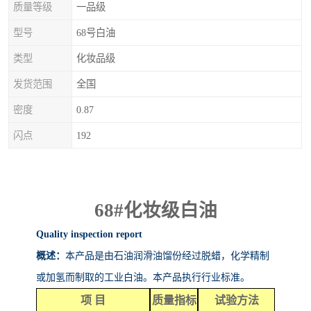
质量等级
一品级
型号
68号白油
类型
化妆品级
发货范围
全国
密度
0.87
闪点
192
68#
化妆级白油
Quality inspection report
概述：
本产品是由石油润滑油馏份经过脱蜡，化学精制
或加氢而制取的工业白油。本产品执行行业标准。
项
目
质量指标
试验方法