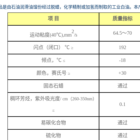
品是由石油润滑油馏份经过脱蜡，化学精制或加氢而制取的工业白油。本
项
目
质量指标
2
64.5
～
70
运动粘度
(40℃),mm
/s
闪
点
（闭口）
℃
192
≥
倾点，
℃
-18
≤
颜色，赛氏号
+
3
0
≥
固态石蜡
通过
稠环芳烃，紫外吸光度
/ cm（260-350nm）
0.1
≤
易碳化合物
通过
硫化物
通过