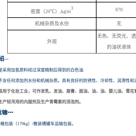
3
870
密度（
20℃）,kg/m
机械杂质及水份
无
无色、无荧光、透
外观
的油状液体
绍
┅
是采用加氢原料经过深度精制后得到的白色油
.
不含任何添加剂水份和机械杂质。具有良好的防锈性、冷却性、润滑性和
适用于化妆工业，可作发乳、发油、唇膏、面油、油、油、婴儿油、雪花
生产轻泻用的内服剂及生产青霉素的消泡剂。
运输
┅
铁桶包装（170kg）/散装槽罐车运输包装。