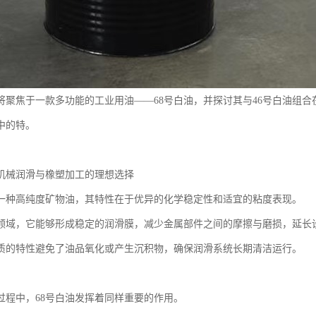
将聚焦于一款多功能的工业用油——68号白油，并探讨其与46号白油组
中的特。
：机械润滑与橡塑加工的理想选择
是一种高纯度矿物油，其特性在于优异的化学稳定性和适宜的粘度表现。
领域，它能够形成稳定的润滑膜，减少金属部件之间的摩擦与磨损，延长
质的特性避免了油品氧化或产生沉积物，确保润滑系统长期清洁运行。
过程中，68号白油发挥着同样重要的作用。