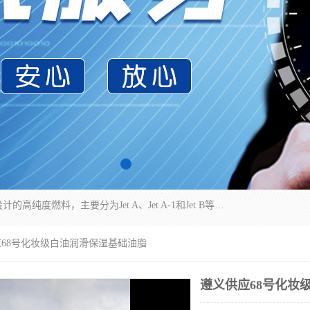
航空煤油（Jet Fuel）是专门为喷气式航空发动机设计的高纯度燃料，主要分为Jet A、Jet A-1和Jet B等类型。其特点是闪点高、低温流动性好，并添加了抗静电剂和抗氧化剂以确保飞行安全。航空煤油需
应68号化妆级白油润滑保湿基础油脂
遵义供应68号化妆