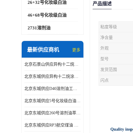
26+32号化妆级白油
产品描述
46+68号化妆级白油
粘度等级
2731溶剂油
净含量
外观
最新供应商机
更多
型号
北京石景山供应异构十二烷香精助剂
发货范围
北京东城供应异构十二烷涂料胶粘油墨稀释剂
闪点
北京东城供应D40溶剂油工业金属清洗
北京东城供应5号化妆级白油钻井液润滑剂
北京东城供应260号溶剂油萃取溶剂油金属萃取剂
北京东城供应RP3航空煤油 高含量国标工业级航空煤油燃料油 无色透明
Quality insp