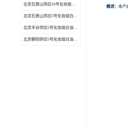
北京石景山供应10号化妆级白油高精密机械润滑油
概述：
本产
北京石景山供应5号化妆级白油缝纫机油 设备润滑油
北京丰台供应5号化妆级白油纤维与织物柔软光亮
北京朝阳供应5号化妆级白油纺织时的润滑剂