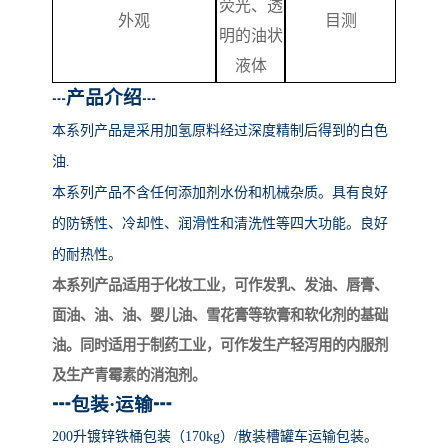
荧光、透
外观
目测
明的油状
液体
产品介绍
┅
┅
本系列产品
是采用加氢原料经过深度精制后得到的白色
油
.
本系列产品不含任何添加剂水份和机械杂质。具有良好
的防锈性、冷却性、润滑性和清洗性等四大功能。良好
的耐热性。
本系列产品适用于化妆工业，可作发乳、发油、唇膏、
面油、油、油、婴儿油、雪花膏等软膏和软化剂的基础
油。同时适用于制药工业，可作发生产轻泻用的内服剂
及生产青霉素的消泡剂。
┅
包装
·运输
┅
200升镀锌铁桶包装（170kg）/散装槽罐车运输包装。