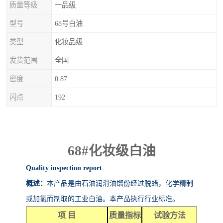
质量等级
一品级
型号
68号白油
类型
化妆品级
发货范围
全国
密度
0.87
闪点
192
68#
化妆级白油
Quality inspection report
概述：
本产品是由石油润滑油馏份经过脱蜡，化学精制
或加氢而制取的工业白油。本产品执行行业标准。
项
目
质量指标
试验方法