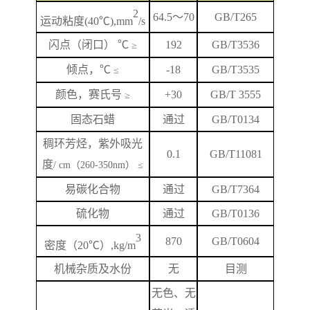
2
64.5
～
70
GB/T265
运动粘度
(40℃),mm
/s
闪
点
（闭口）
℃
192
GB/T
3536
≥
倾点，
℃
-18
GB/T3535
≤
颜色，赛氏号
+
3
0
GB/T 3555
≥
固态石蜡
通过
GB/T0134
稠环芳烃，紫外吸光
0.1
GB/T
11081
度
/ cm（260-350nm） ≤
易碳化合物
通过
GB/T7364
硫化物
通过
GB/T0136
3
870
GB/T
0604
密度（
20℃）,kg/m
机械杂质及水份
无
目测
无色、无