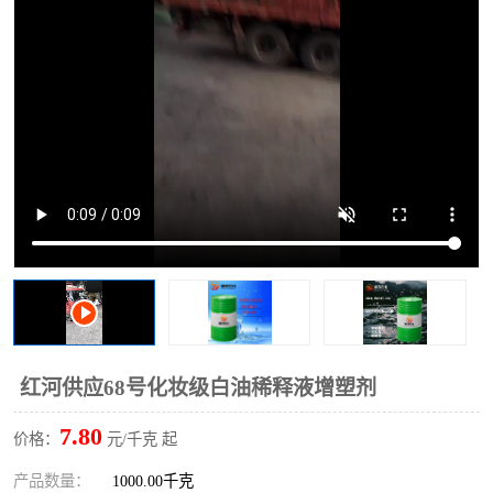
2731溶剂油
红河供应68号化妆级白油稀释液增塑剂
7.80
价格：
元/千克 起
产品数量：
1000.00千克