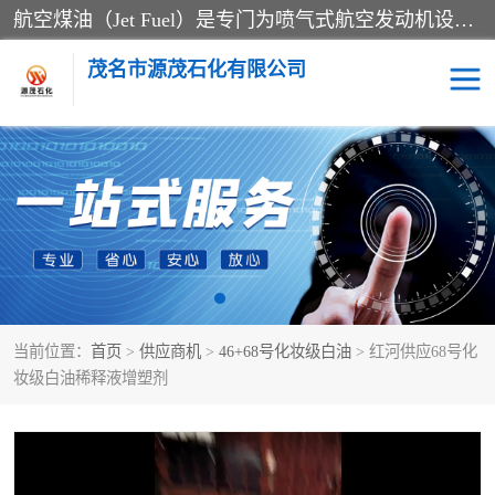
航空煤油（Jet Fuel）是专门为喷气式航空发动机设计的高纯度燃料，主要分为Jet A、Jet A-1和Jet B等类型。其特点是闪点高、低温流动性好，并添加了抗静电剂和抗氧化剂以确保飞行安全。航空煤油需
茂名市源茂石化有限公司
RP3航空煤油
D20+D30溶剂油
D40+D60溶剂油
D80+D100溶剂油
6号+120号溶剂油
260号溶剂油
当前位置：
首页
>
供应商机
>
46+68号化妆级白油
> 红河供应68号化
异构烷烃
天然乳胶
妆级白油稀释液增塑剂
3+5号化妆级白油
7+10+15号化妆级白油
26+32号化妆级白油
46+68号化妆级白油