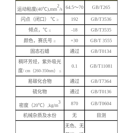
2
64.5
～
70
GB/T265
运动粘度
(40℃),mm
/s
闪
点
（闭口）
℃
192
GB/T
3536
≥
倾点，
℃
-18
GB/T3535
≤
颜色，赛氏号
+
3
0
GB/T 3555
≥
固态石蜡
通过
GB/T0134
稠环芳烃，紫外吸光
0.1
GB/T
11081
度
/ cm（260-350nm） ≤
易碳化合物
通过
GB/T7364
硫化物
通过
GB/T0136
3
870
GB/T
0604
密度（
20℃）,kg/m
机械杂质及水份
无
目测
无色、无