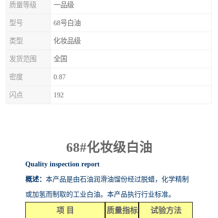
质量等级
一品级
型号
68号白油
类型
化妆品级
发货范围
全国
密度
0.87
闪点
192
68#
化妆级白油
Quality inspection report
概述：
本产品是由石油润滑油馏份经过脱蜡，化学精制
或加氢而制取的工业白油。本产品执行行业标准。
项
目
质量指标
试验方法