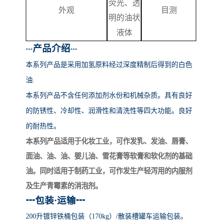
荧光、透
外观
目测
明的油状
液体
产品介绍
┅
┅
本系列产品
是采用加氢原料经过深度精制后得到的白色
油
.
本系列产品不含任何添加剂水份和机械杂质。具有良好
的防锈性、冷却性、润滑性和清洗性等四大功能。良好
的耐热性。
本系列产品适用于化妆工业，可作发乳、发油、唇膏、
面油、油、油、婴儿油、雪花膏等软膏和软化剂的基础
油。同时适用于制药工业，可作发生产轻泻用的内服剂
及生产青霉素的消泡剂。
┅
包装
·运输
┅
200升镀锌铁桶包装（170kg）/散装槽罐车运输包装。