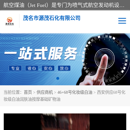
航空煤油（Jet Fuel）是专门为喷气式航空发动机设计的高纯度燃料，主要分为Jet A、Jet A-1和Jet B等类型。其特点是闪点高、低温流动性好，并添加了抗静电剂和抗氧化剂以确保飞行安全。航空煤油需
茂名市源茂石化有限公司
RP3航空煤油
D20+D30溶剂油
D40+D60溶剂油
D80+D100溶剂油
6号+120号溶剂油
260号溶剂油
当前位置：
首页
>
供应商机
>
46+68号化妆级白油
> 西安供应68号化
异构烷烃
天然乳胶
妆级白油润肤油按摩基础矿物油
3+5号化妆级白油
7+10+15号化妆级白油
26+32号化妆级白油
46+68号化妆级白油