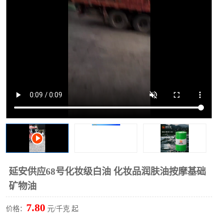
2731溶剂油
延安供应68号化妆级白油 化妆品润肤油按摩基础
矿物油
7.80
价格：
元/千克 起