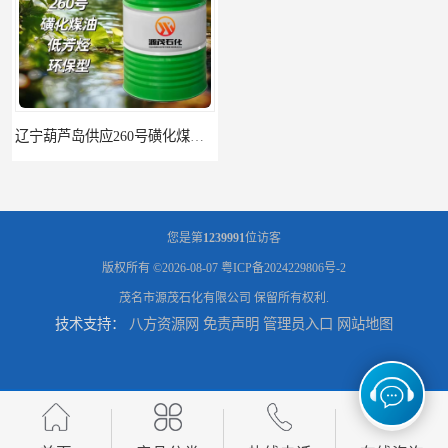
辽宁葫芦岛供应260号磺化煤油电解铜电解镍钴稀释剂
您是第
1239991
位访客
版权所有 ©2026-08-07
粤ICP备2024229806号-2
茂名市源茂石化有限公司
保留所有权利.
技术支持：
八方资源网
免责声明
管理员入口
网站地图