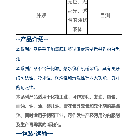
无色、无
荧光、透
外观
目测
明的油状
液体
产品介绍
┅
┅
本系列产品
是采用加氢原料经过深度精制后得到的白色
油
.
本系列产品不含任何添加剂水份和机械杂质。具有良好
的防锈性、冷却性、润滑性和清洗性等四大功能。良好
的耐热性。
本系列产品适用于化妆工业，可作发乳、发油、唇膏、
面油、油、油、婴儿油、雪花膏等软膏和软化剂的基础
油。同时适用于制药工业，可作发生产轻泻用的内服剂
及生产青霉素的消泡剂。
┅
包装
·运输
┅