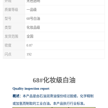
外观
无色透明
质量等级
一品级
型号
68号白油
类型
化妆品级
发货范围
全国
密度
0.87
闪点
192
68#
化妆级白油
Quality inspection report
概述：
本产品是由石油润滑油馏份经过脱蜡，化学精制
或加氢而制取的工业白油。本产品执行行业标准。