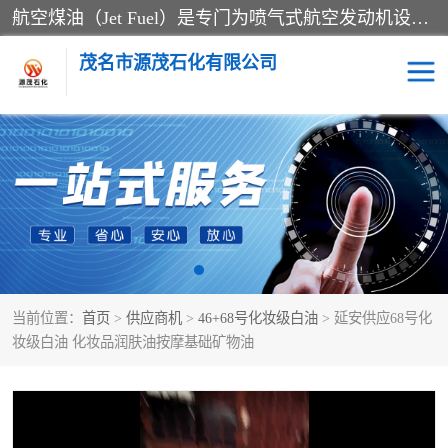
航空煤油（Jet Fuel）是专门为喷气式航空发动机设计的高纯度燃料，主要分为Jet A、Jet A-1和Jet B等类型。其特点是闪点高、低温流动性好，并添加了抗静电剂和抗氧化剂以确保飞行安全。航空煤油需
茂名市源茂石化有限公司
RP3航空煤油
D20+D30溶剂油
D40+D60溶剂油
D80+D100溶剂油
6号+120号溶剂油
260号溶剂油
当前位置：
首页
>
供应商机
>
46+68号化妆级白油
> 延安供应68号化
异构烷烃
天然乳胶
妆级白油 化妆品润肤油按摩基础矿物油
3+5号化妆级白油
7+10+15号化妆级白油
26+32号化妆级白油
46+68号化妆级白油