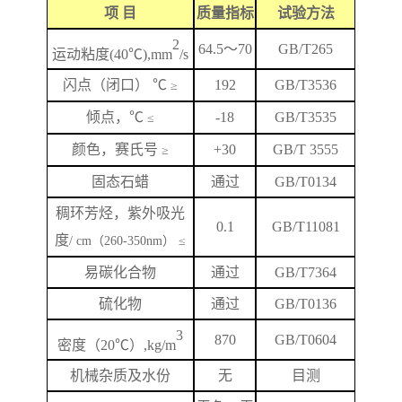
项
目
质量指标
试验方法
2
64.5
～
70
GB/T265
运动粘度
(40℃),mm
/s
闪
点
（闭口）
℃
192
GB/T
3536
≥
倾点，
℃
-18
GB/T3535
≤
颜色，赛氏号
+
3
0
GB/T 3555
≥
固态石蜡
通过
GB/T0134
稠环芳烃，紫外吸光
0.1
GB/T
11081
度
/ cm（260-350nm） ≤
易碳化合物
通过
GB/T7364
硫化物
通过
GB/T0136
3
870
GB/T
0604
密度（
20℃）,kg/m
机械杂质及水份
无
目测