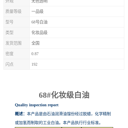
外观
无色透明
质量等级
一品级
型号
68号白油
类型
化妆品级
发货范围
全国
密度
0.87
闪点
192
68#
化妆级白油
Quality inspection report
概述：
本产品是由石油润滑油馏份经过脱蜡，化学精制
或加氢而制取的工业白油。本产品执行行业标准。