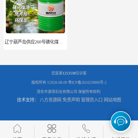
辽宁葫芦岛供应260号磺化煤油电解铜电解镍钴稀释剂
您是第
1253530
位访客
版权所有 ©2026-08-09
粤ICP备2024229806号-2
茂名市源茂石化有限公司
保留所有权利.
技术支持：
八方资源网
免责声明
管理员入口
网站地图