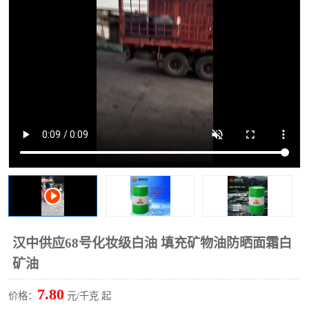
2731溶剂油
汉中供应68号化妆级白油 填充矿物油防晒面霜白
矿油
7.80
价格：
元/千克 起