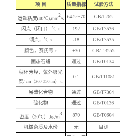
项
目
质量指标
试验方法
2
64.5
～
70
GB/T265
运动粘度
(40℃),mm
/s
闪
点
（闭口）
℃
192
GB/T
3536
≥
倾点，
℃
-18
GB/T3535
≤
颜色，赛氏号
+
3
0
GB/T 3555
≥
固态石蜡
通过
GB/T0134
稠环芳烃，紫外吸光
0.1
GB/T
11081
度
/ cm（260-350nm） ≤
易碳化合物
通过
GB/T7364
硫化物
通过
GB/T0136
3
870
GB/T
0604
密度（
20℃）,kg/m
机械杂质及水份
无
目测