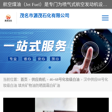
航空煤油（Jet Fuel）是专门为喷气式航空发动机设计的高纯度燃料，主要分为Jet A、Jet A-1和Jet B等类型。其特点是闪点高、低温流动性好，并添加了抗静电剂和抗氧化剂以确保飞行安全。航空煤油需
茂名市源茂石化有限公司
RP3航空煤油
D20+D30溶剂油
D40+D60溶剂油
D80+D100溶剂油
6号+120号溶剂油
260号溶剂油
当前位置：
首页
>
供应商机
>
46+68号化妆级白油
> 汉中供应68号化
异构烷烃
天然乳胶
妆级白油 填充矿物油防晒面霜白矿油
3+5号化妆级白油
7+10+15号化妆级白油
26+32号化妆级白油
46+68号化妆级白油