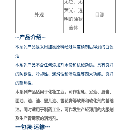
无色、无
荧光、透
外观
目测
明的油状
液体
产品介绍
┅
┅
本系列产品
是采用加氢原料经过深度精制后得到的白色
油
.
本系列产品不含任何添加剂水份和机械杂质。具有良好
的防锈性、冷却性、润滑性和清洗性等四大功能。良好
的耐热性。
本系列产品适用于化妆工业，可作发乳、发油、唇膏、
面油、油、油、婴儿油、雪花膏等软膏和软化剂的基础
油。同时适用于制药工业，可作发生产轻泻用的内服剂
及生产青霉素的消泡剂。
┅
包装
·运输
┅