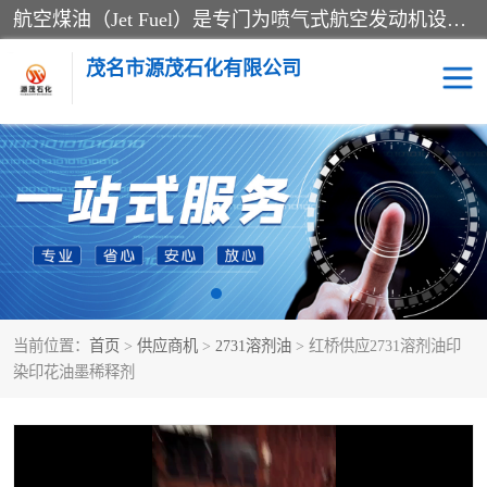
航空煤油（Jet Fuel）是专门为喷气式航空发动机设计的高纯度燃料，主要分为Jet A、Jet A-1和Jet B等类型。其特点是闪点高、低温流动性好，并添加了抗静电剂和抗氧化剂以确保飞行安全。航空煤油需
茂名市源茂石化有限公司
RP3航空煤油
D20+D30溶剂油
D40+D60溶剂油
D80+D100溶剂油
6号+120号溶剂油
260号溶剂油
当前位置：
首页
>
供应商机
>
2731溶剂油
> 红桥供应2731溶剂油印
异构烷烃
天然乳胶
染印花油墨稀释剂
3+5号化妆级白油
7+10+15号化妆级白油
26+32号化妆级白油
46+68号化妆级白油