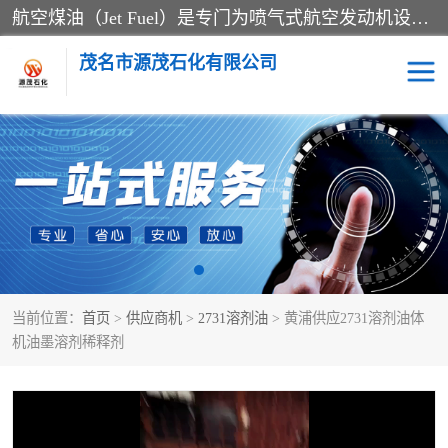
航空煤油（Jet Fuel）是专门为喷气式航空发动机设计的高纯度燃料，主要分为Jet A、Jet A-1和Jet B等类型。其特点是闪点高、低温流动性好，并添加了抗静电剂和抗氧化剂以确保飞行安全。航空煤油需
茂名市源茂石化有限公司
RP3航空煤油
D20+D30溶剂油
D40+D60溶剂油
D80+D100溶剂油
6号+120号溶剂油
260号溶剂油
当前位置：
首页
>
供应商机
>
2731溶剂油
> 黄浦供应2731溶剂油体
异构烷烃
天然乳胶
机油墨溶剂稀释剂
3+5号化妆级白油
7+10+15号化妆级白油
26+32号化妆级白油
46+68号化妆级白油