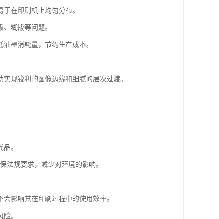
墨易于在印刷机上均匀分布。
版、糊版等问题。
低油墨消耗量，节约生产成本。
帮助实现锐利的图像边缘和细腻的层次过渡。
。
代品。
环保法规要求，减少对环境的影响。
又不会影响其在印刷过程中的使用效率。
风险。