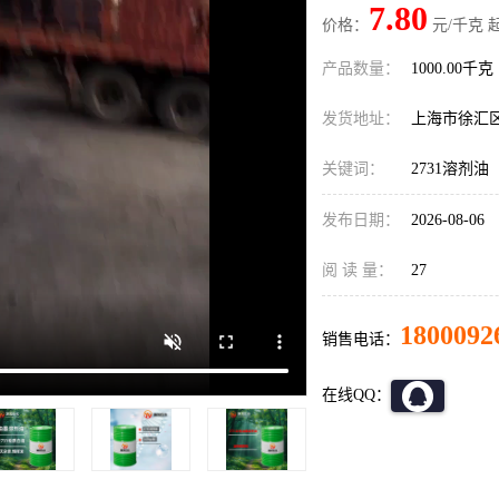
7.80
价格：
元/千克 
产品数量：
1000.00千克
发货地址：
上海市徐汇
关键词：
2731溶剂油
发布日期：
2026-08-06
阅 读 量：
27
1800092
销售电话：
在线QQ：