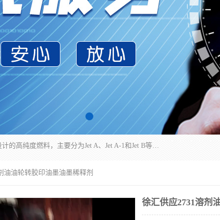
航空煤油（Jet Fuel）是专门为喷气式航空发动机设计的高纯度燃料，主要分为Jet A、Jet A-1和Jet B等类型。其特点是闪点高、低温流动性好，并添加了抗静电剂和抗氧化剂以确保飞行安全。航空煤油需
1溶剂油油轮转胶印油墨油墨稀释剂
徐汇供应2731溶