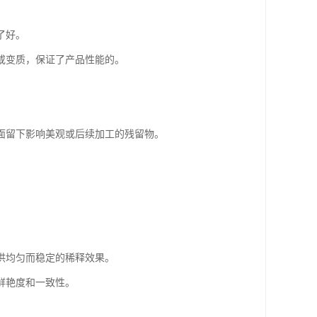
了好。
或变质，保证了产品性能的。
面留下影响美观或后续加工的残留物。
提供均匀而稳定的稀释效果。
鲜艳度和一致性。