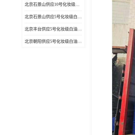
北京石景山供应10号化妆级白油高精密机械润滑油
北京石景山供应5号化妆级白油缝纫机油 设备润滑油
北京丰台供应5号化妆级白油纤维与织物柔软光亮
北京朝阳供应5号化妆级白油纺织时的润滑剂