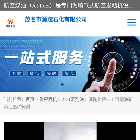
航空煤油（Jet Fuel）是专门为喷气式航空发动机设计的高纯度燃料，主要分为Jet A、Jet A-1和Jet B等类型。其特点是闪点高、低温流动性好，并添加了抗静电剂和抗氧化剂以确保飞行安全。航空煤油需
茂名市源茂石化有限公司
RP3航空煤油
D20+D30溶剂油
D40+D60溶剂油
D80+D100溶剂油
6号+120号溶剂油
260号溶剂油
当前位置：
首页
>
供应商机
>
2731溶剂油
> 普陀供应2731溶剂油彩
异构烷烃
天然乳胶
色油墨稀释剂
3+5号化妆级白油
7+10+15号化妆级白油
26+32号化妆级白油
46+68号化妆级白油