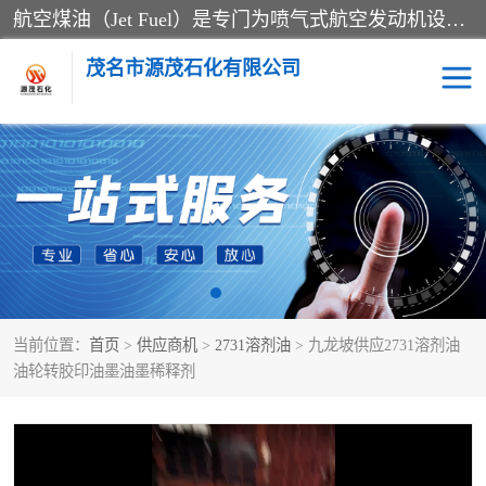
航空煤油（Jet Fuel）是专门为喷气式航空发动机设计的高纯度燃料，主要分为Jet A、Jet A-1和Jet B等类型。其特点是闪点高、低温流动性好，并添加了抗静电剂和抗氧化剂以确保飞行安全。航空煤油需
茂名市源茂石化有限公司
RP3航空煤油
D20+D30溶剂油
D40+D60溶剂油
D80+D100溶剂油
6号+120号溶剂油
260号溶剂油
当前位置：
首页
>
供应商机
>
2731溶剂油
> 九龙坡供应2731溶剂油
异构烷烃
天然乳胶
油轮转胶印油墨油墨稀释剂
3+5号化妆级白油
7+10+15号化妆级白油
26+32号化妆级白油
46+68号化妆级白油