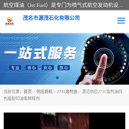
航空煤油（Jet Fuel）是专门为喷气式航空发动机设计的高纯度燃料，主要分为Jet A、Jet A-1和Jet B等类型。其特点是闪点高、低温流动性好，并添加了抗静电剂和抗氧化剂以确保飞行安全。航空煤油需
茂名市源茂石化有限公司
RP3航空煤油
D20+D30溶剂油
D40+D60溶剂油
D80+D100溶剂油
6号+120号溶剂油
260号溶剂油
当前位置：
首页
>
供应商机
>
2731溶剂油
> 澄迈供应2731溶剂油四
异构烷烃
天然乳胶
色版胶印油墨稀释剂
3+5号化妆级白油
7+10+15号化妆级白油
26+32号化妆级白油
46+68号化妆级白油