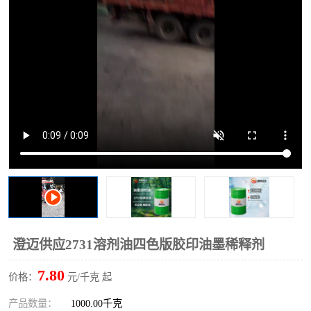
2731溶剂油
澄迈供应2731溶剂油四色版胶印油墨稀释剂
7.80
价格：
元/千克 起
产品数量：
1000.00千克