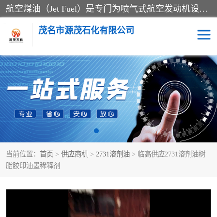
航空煤油（Jet Fuel）是专门为喷气式航空发动机设计的高纯度燃料，主要分为Jet A、Jet A-1和Jet B等类型。其特点是闪点高、低温流动性好，并添加了抗静电剂和抗氧化剂以确保飞行安全。航空煤油需
茂名市源茂石化有限公司
RP3航空煤油
D20+D30溶剂油
D40+D60溶剂油
D80+D100溶剂油
6号+120号溶剂油
260号溶剂油
当前位置：
首页
>
供应商机
>
2731溶剂油
> 临高供应2731溶剂油树
异构烷烃
天然乳胶
脂胶印油墨稀释剂
3+5号化妆级白油
7+10+15号化妆级白油
26+32号化妆级白油
46+68号化妆级白油