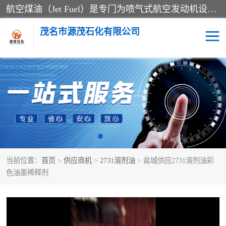
航空煤油（Jet Fuel）是专门为喷气式航空发动机设计的高纯度燃料，主要分为Jet A、Jet A-1和Jet B等类型。其特点是闪点高、低温流动性好，并添加了抗静电剂和抗氧化剂以确保飞行安全。航空煤油需
茂名市源茂石化有限公司
RP3航空煤油
D20+D30溶剂油
D40+D60溶剂油
D80+D100溶剂油
6号+120号溶剂油
260号溶剂油
当前位置：
首页
>
供应商机
>
2731溶剂油
> 盐城供应2731溶剂油彩
异构烷烃
天然乳胶
色油墨稀释剂
3+5号化妆级白油
7+10+15号化妆级白油
26+32号化妆级白油
46+68号化妆级白油