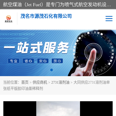
航空煤油（Jet Fuel）是专门为喷气式航空发动机设计的高纯度燃料，主要分为Jet A、Jet A-1和Jet B等类型。其特点是闪点高、低温流动性好，并添加了抗静电剂和抗氧化剂以确保飞行安全。航空煤油需
茂名市源茂石化有限公司
RP3航空煤油
D20+D30溶剂油
D40+D60溶剂油
D80+D100溶剂油
6号+120号溶剂油
260号溶剂油
当前位置：
首页
>
供应商机
>
2731溶剂油
> 大同供应2731溶剂油单
异构烷烃
天然乳胶
张纸平版胶印油墨稀释剂
3+5号化妆级白油
7+10+15号化妆级白油
26+32号化妆级白油
46+68号化妆级白油