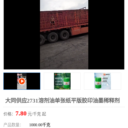
2731溶剂油
大同供应2731溶剂油单张纸平版胶印油墨稀释剂
7.80
价格：
元/千克 起
产品数量：
1000.00千克