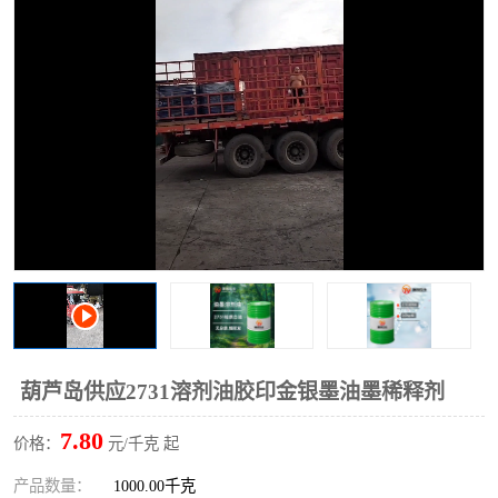
2731溶剂油
葫芦岛供应2731溶剂油胶印金银墨油墨稀释剂
7.80
价格：
元/千克 起
产品数量：
1000.00千克