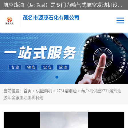
航空煤油（Jet Fuel）是专门为喷气式航空发动机设计的高纯度燃料，主要分为Jet A、Jet A-1和Jet B等类型。其特点是闪点高、低温流动性好，并添加了抗静电剂和抗氧化剂以确保飞行安全。航空煤油需
茂名市源茂石化有限公司
RP3航空煤油
D20+D30溶剂油
D40+D60溶剂油
D80+D100溶剂油
6号+120号溶剂油
260号溶剂油
当前位置：
首页
>
供应商机
>
2731溶剂油
> 葫芦岛供应2731溶剂油
异构烷烃
天然乳胶
胶印金银墨油墨稀释剂
3+5号化妆级白油
7+10+15号化妆级白油
26+32号化妆级白油
46+68号化妆级白油