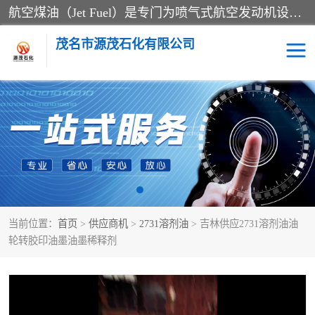
航空煤油（Jet Fuel）是专门为喷气式航空发动机设计的高纯度燃料，主要分为Jet A、Jet A-1和Jet B等类型。其特点是闪点高、低温流动性好，并添加了抗静电剂和抗氧化剂以确保飞行安全。航空煤油需
茂名市源茂石化有限公司
RP3航空煤油
D20+D30溶剂油
D40+D60溶剂油
D80+D100溶剂油
6号+120号溶剂油
260号溶剂油
当前位置：
首页
>
供应商机
>
2731溶剂油
> 吉林供应2731溶剂油油
异构烷烃
天然乳胶
轮转胶印油墨油墨稀释剂
3+5号化妆级白油
7+10+15号化妆级白油
26+32号化妆级白油
46+68号化妆级白油