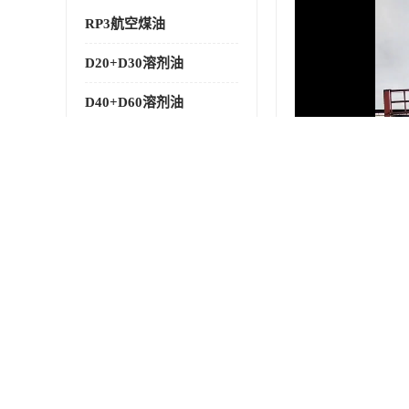
RP3航空煤油
D20+D30溶剂油
D40+D60溶剂油
D80+D100溶剂油
6号+120号溶剂油
260号溶剂油
异构烷烃
天然乳胶
3+5号化妆级白油
7+10+15号化妆级白油