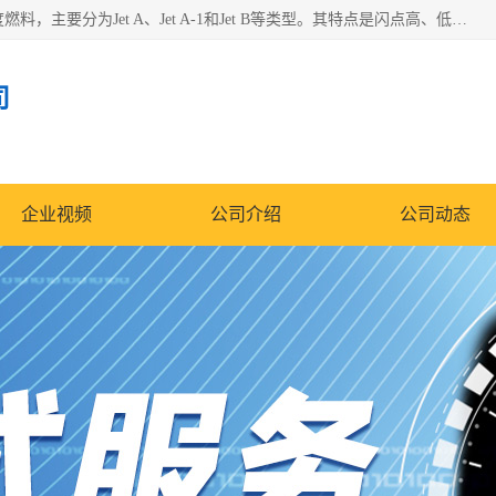
航空煤油（Jet Fuel）是专门为喷气式航空发动机设计的高纯度燃料，主要分为Jet A、Jet A-1和Jet B等类型。其特点是闪点高、低温流动性好，并添加了抗静电剂和抗氧化剂以确保飞行安全。航空煤油需
司
企业视频
公司介绍
公司动态