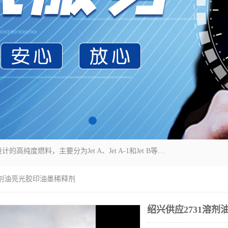
航空煤油（Jet Fuel）是专门为喷气式航空发动机设计的高纯度燃料，主要分为Jet A、Jet A-1和Jet B等类型。其特点是闪点高、低温流动性好，并添加了抗静电剂和抗氧化剂以确保飞行安全。航空煤油需
1溶剂油亮光胶印油墨稀释剂
绍兴供应2731溶