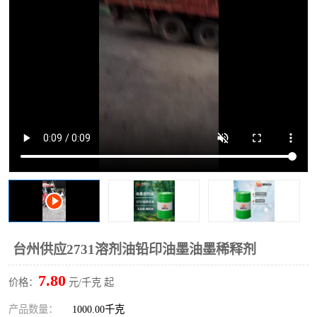
2731溶剂油
台州供应2731溶剂油铅印油墨油墨稀释剂
7.80
价格：
元/千克 起
产品数量：
1000.00千克