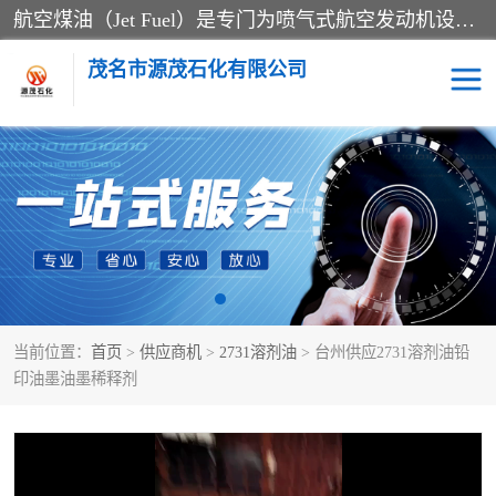
航空煤油（Jet Fuel）是专门为喷气式航空发动机设计的高纯度燃料，主要分为Jet A、Jet A-1和Jet B等类型。其特点是闪点高、低温流动性好，并添加了抗静电剂和抗氧化剂以确保飞行安全。航空煤油需
茂名市源茂石化有限公司
RP3航空煤油
D20+D30溶剂油
D40+D60溶剂油
D80+D100溶剂油
6号+120号溶剂油
260号溶剂油
当前位置：
首页
>
供应商机
>
2731溶剂油
> 台州供应2731溶剂油铅
异构烷烃
天然乳胶
印油墨油墨稀释剂
3+5号化妆级白油
7+10+15号化妆级白油
26+32号化妆级白油
46+68号化妆级白油