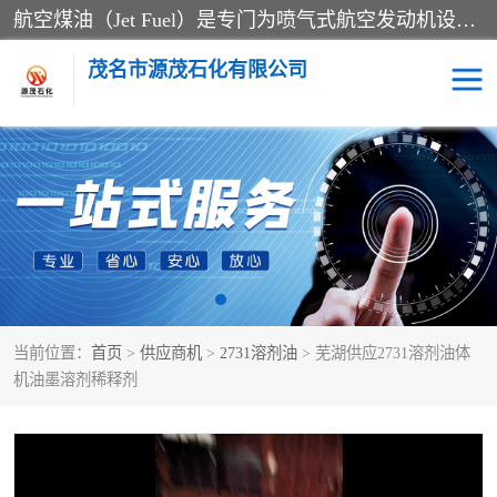
航空煤油（Jet Fuel）是专门为喷气式航空发动机设计的高纯度燃料，主要分为Jet A、Jet A-1和Jet B等类型。其特点是闪点高、低温流动性好，并添加了抗静电剂和抗氧化剂以确保飞行安全。航空煤油需
茂名市源茂石化有限公司
RP3航空煤油
D20+D30溶剂油
D40+D60溶剂油
D80+D100溶剂油
6号+120号溶剂油
260号溶剂油
当前位置：
首页
>
供应商机
>
2731溶剂油
> 芜湖供应2731溶剂油体
异构烷烃
天然乳胶
机油墨溶剂稀释剂
3+5号化妆级白油
7+10+15号化妆级白油
26+32号化妆级白油
46+68号化妆级白油