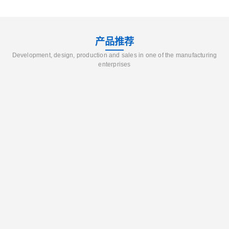
产品推荐
Development, design, production and sales in one of the manufacturing
enterprises
辽宁葫芦岛供应260号磺化煤油电解铜电解镍钴稀释剂