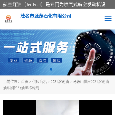
航空煤油（Jet Fuel）是专门为喷气式航空发动机设计的高纯度燃料，主要分为Jet A、Jet A-1和Jet B等类型。其特点是闪点高、低温流动性好，并添加了抗静电剂和抗氧化剂以确保飞行安全。航空煤油需
茂名市源茂石化有限公司
RP3航空煤油
D20+D30溶剂油
D40+D60溶剂油
D80+D100溶剂油
6号+120号溶剂油
260号溶剂油
当前位置：
首页
>
供应商机
>
2731溶剂油
> 马鞍山供应2731溶剂油
异构烷烃
天然乳胶
油印刷凹凸油墨稀释剂
3+5号化妆级白油
7+10+15号化妆级白油
26+32号化妆级白油
46+68号化妆级白油