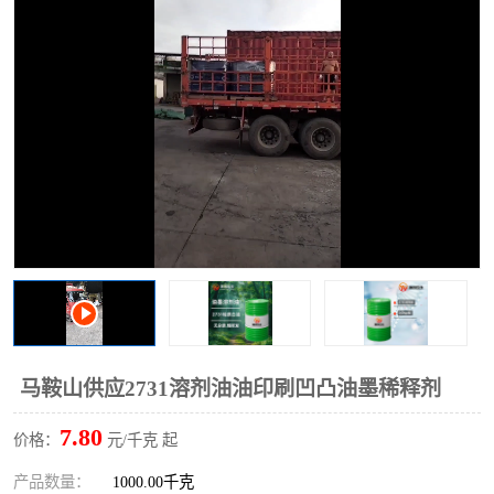
2731溶剂油
马鞍山供应2731溶剂油油印刷凹凸油墨稀释剂
7.80
价格：
元/千克 起
产品数量：
1000.00千克