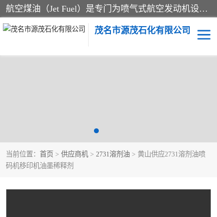
航空煤油（Jet Fuel）是专门为喷气式航空发动机设计的高纯度燃料，主要分为Jet A、Jet A-1和Jet B等类型。其特点是闪点高、低温流动性好，并添加了抗静电剂和抗氧化剂以确保飞行安全。航空煤油需
茂名市源茂石化有限公司
RP3航空煤油
D20+D30溶剂油
D40+D60溶剂油
D80+D100溶剂油
6号+120号溶剂油
260号溶剂油
当前位置：
首页
>
供应商机
>
2731溶剂油
> 黄山供应2731溶剂油喷
异构烷烃
天然乳胶
码机移印机油墨稀释剂
3+5号化妆级白油
7+10+15号化妆级白油
26+32号化妆级白油
46+68号化妆级白油