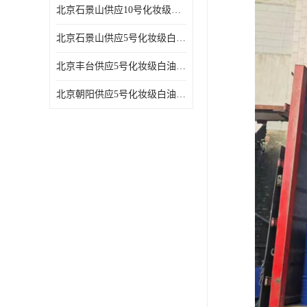
北京石景山供应10号化妆级白油高精密机械润滑油
北京石景山供应5号化妆级白油缝纫机油 设备润滑油
北京丰台供应5号化妆级白油纤维与织物柔软光亮
北京朝阳供应5号化妆级白油纺织时的润滑剂