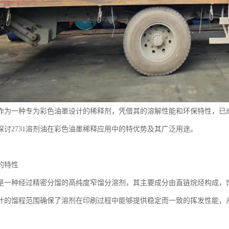
剂油作为一种专为彩色油墨设计的稀释剂，凭借其的溶解性能和环保特性，已
探讨2731溶剂油在彩色油墨稀释应用中的特优势及其广泛用途。
油的特性
油是一种经过精密分馏的高纯度窄馏分溶剂，其主要成分由直链烷烃构成，馏程
计的馏程范围确保了溶剂在印刷过程中能够提供稳定而一致的挥发性能，