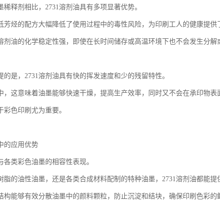
墨稀释剂相比，2731溶剂油具有多项显著优势。
低芳烃的配方大幅降低了使用过程中的毒性风险，为印刷工人的健康提供
溶剂油的化学稳定性强，即使在长时间储存或高温环境下也不会发生分解
提的是，2731溶剂油具有快的挥发速度和少的残留特性。
中，这意味着油墨能够快速干燥，提高生产效率，同时又不会在承印物表
于彩色印刷尤为重要。
中的应用优势
油与各类彩色油墨的相容性表现。
树脂的油性油墨，还是各类合成材料配制的特种油墨，2731溶剂油都能
结构能够有效分散油墨中的颜料颗粒，防止沉淀和结块，确保印刷色彩的