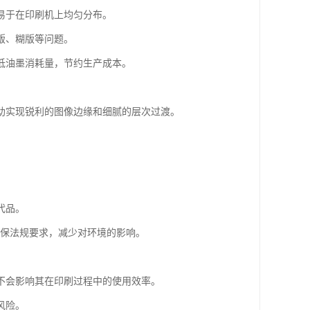
墨易于在印刷机上均匀分布。
版、糊版等问题。
低油墨消耗量，节约生产成本。
帮助实现锐利的图像边缘和细腻的层次过渡。
。
代品。
环保法规要求，减少对环境的影响。
又不会影响其在印刷过程中的使用效率。
风险。