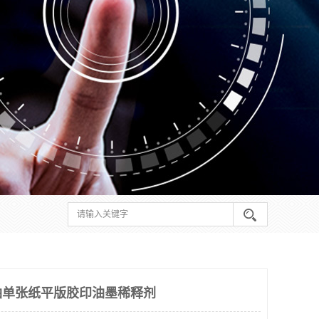
剂油单张纸平版胶印油墨稀释剂