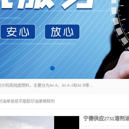
航空煤油（Jet Fuel）是专门为喷气式航空发动机设计的高纯度燃料，主要分为Jet A、Jet A-1和Jet B等类型。其特点是闪点高、低温流动性好，并添加了抗静电剂和抗氧化剂以确保飞行安全。航空煤油需
1溶剂油单张纸平版胶印油墨稀释剂
宁德供应2731溶