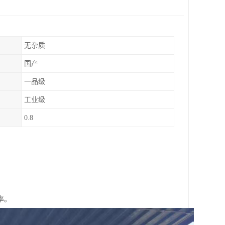
无杂质
国产
一品级
工业级
0.8
率。