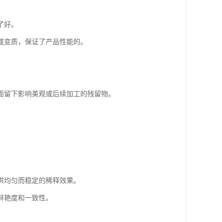
了好。
或变质，保证了产品性能的。
面留下影响美观或后续加工的残留物。
提供均匀而稳定的稀释效果。
鲜艳度和一致性。