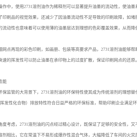
操作中，使用2731溶剂油作为稀释剂可以显著提升油墨的流动性，使油
了印刷品的视觉效果，还减少了因油墨流动性不足导致的印刷故障，如堵
的流动性也意味着可以使用薄的油墨层达到理想的色彩覆盖效果，从而降
细网点再现的彩色印刷，如画册、包装等高要求产品，2731溶剂油能够
快速的挥发性可以防止油墨在承印物上的过度扩散，保证印刷网点的还原
性能
环保监管的大背景下，2731溶剂油的环保特性使其成为传统溶剂的理想替
s（挥发性化合物）排放特性符合日益严格的环保标准，帮助印刷企业满足
角度考虑，2731溶剂油的闪点经过精心设计，既保证了足够的安全性，
溶剂相比，它在常温下不易形成爆炸性混合气体，大幅降低了车间的火灾