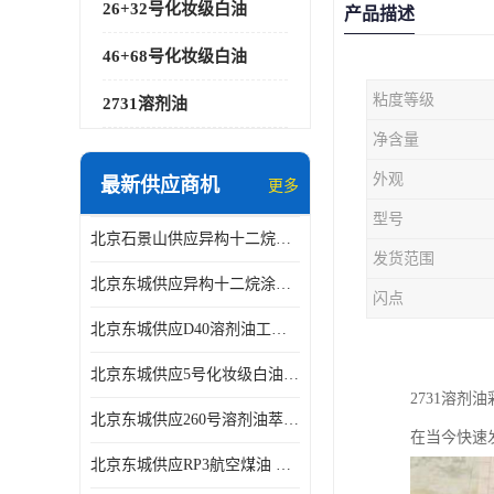
26+32号化妆级白油
产品描述
46+68号化妆级白油
粘度等级
2731溶剂油
净含量
外观
最新供应商机
更多
型号
北京石景山供应异构十二烷香精助剂
发货范围
北京东城供应异构十二烷涂料胶粘油墨稀释剂
闪点
北京东城供应D40溶剂油工业金属清洗
北京东城供应5号化妆级白油钻井液润滑剂
2731溶
北京东城供应260号溶剂油萃取溶剂油金属萃取剂
在当今快速
北京东城供应RP3航空煤油 高含量国标工业级航空煤油燃料油 无色透明