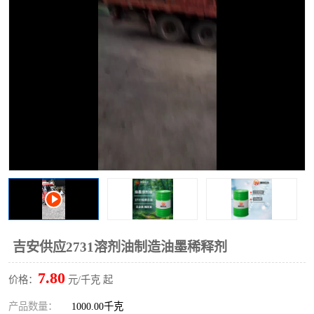
2731溶剂油
吉安供应2731溶剂油制造油墨稀释剂
7.80
价格：
元/千克 起
产品数量：
1000.00千克