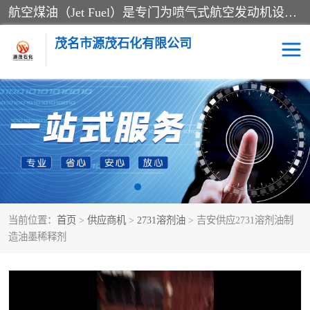
航空煤油（Jet Fuel）是专门为喷气式航空发动机设计的高纯度燃料，主要分为Jet A、Jet A-1和Jet B等类型。其特点是闪点高、低温流动性好，并添加了抗静电剂和抗氧化剂以确保飞行安全。航空煤油需
茂名市源茂石化有限公司
RP3航空煤油
D20+D30溶剂油
D40+D60溶剂油
D80+D100溶剂油
6号+120号溶剂油
260号溶剂油
当前位置：
首页
>
供应商机
>
2731溶剂油
> 吉安供应2731溶剂油制
异构烷烃
天然乳胶
造油墨稀释剂
3+5号化妆级白油
7+10+15号化妆级白油
26+32号化妆级白油
46+68号化妆级白油