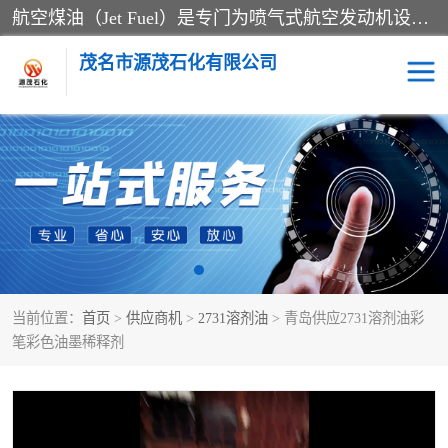
航空煤油（Jet Fuel）是专门为喷气式航空发动机设计的高纯度燃料，主要分为Jet A、Jet A-1和Jet B等类型。其特点是闪点高、低温流动性好，并添加了抗静电剂和抗氧化剂以确保飞行安全。航空煤油需
茂名市源茂石化有限公司
RP3航空煤油
D20+D30溶剂油
D40+D60溶剂油
D80+D100溶剂油
6号+120号溶剂油
260号溶剂油
当前位置：
首页
>
供应商机
>
2731溶剂油
> 青岛供应2731溶剂油彩
异构烷烃
天然乳胶
笔彩色油墨稀释剂
3+5号化妆级白油
7+10+15号化妆级白油
26+32号化妆级白油
46+68号化妆级白油