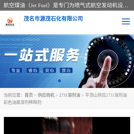
航空煤油（Jet Fuel）是专门为喷气式航空发动机设计的高纯度燃料，主要分为Jet A、Jet A-1和Jet B等类型。其特点是闪点高、低温流动性好，并添加了抗静电剂和抗氧化剂以确保飞行安全。航空煤油需
茂名市源茂石化有限公司
RP3航空煤油
D20+D30溶剂油
D40+D60溶剂油
D80+D100溶剂油
6号+120号溶剂油
260号溶剂油
当前位置：
首页
>
供应商机
>
2731溶剂油
> 平顶山供应2731溶剂油
异构烷烃
天然乳胶
彩色油墨溶剂稀释剂
3+5号化妆级白油
7+10+15号化妆级白油
26+32号化妆级白油
46+68号化妆级白油