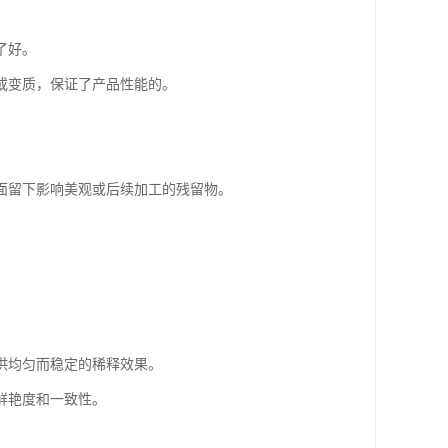
了好。
或变质，保证了产品性能的。
面留下影响美观或后续加工的残留物。
提供均匀而稳定的稀释效果。
鲜艳度和一致性。