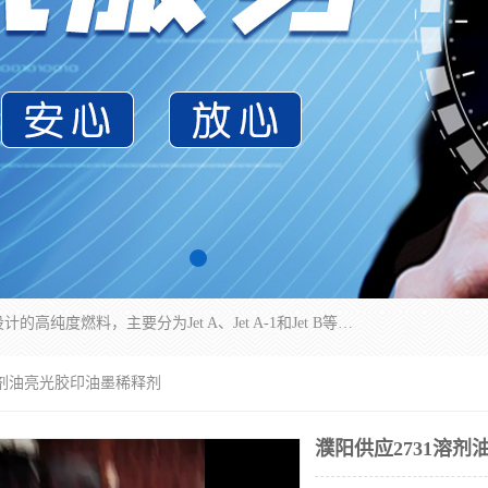
航空煤油（Jet Fuel）是专门为喷气式航空发动机设计的高纯度燃料，主要分为Jet A、Jet A-1和Jet B等类型。其特点是闪点高、低温流动性好，并添加了抗静电剂和抗氧化剂以确保飞行安全。航空煤油需
1溶剂油亮光胶印油墨稀释剂
濮阳供应2731溶