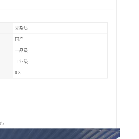
无杂质
国产
一品级
工业级
0.8
率。