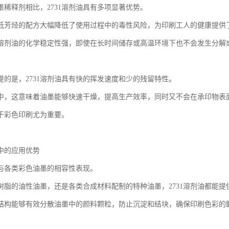
墨稀释剂相比，2731溶剂油具有多项显著优势。
低芳烃的配方大幅降低了使用过程中的毒性风险，为印刷工人的健康提供
溶剂油的化学稳定性强，即使在长时间储存或高温环境下也不会发生分解
提的是，2731溶剂油具有快的挥发速度和少的残留特性。
中，这意味着油墨能够快速干燥，提高生产效率，同时又不会在承印物表
于彩色印刷尤为重要。
中的应用优势
油与各类彩色油墨的相容性表现。
树脂的油性油墨，还是各类合成材料配制的特种油墨，2731溶剂油都能
结构能够有效分散油墨中的颜料颗粒，防止沉淀和结块，确保印刷色彩的