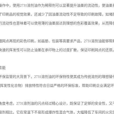
操作中，使用2731溶剂油作为稀释剂可以显著提升油墨的流动性，使油
了印刷品的视觉效果，还减少了因油墨流动性不足导致的印刷故障，如堵
的流动性也意味着可以使用薄的油墨层达到理想的色彩覆盖效果，从而降
细网点再现的彩色印刷，如画册、包装等高要求产品，2731溶剂油能够
快速的挥发性可以防止油墨在承印物上的过度扩散，保证印刷网点的还原
性能
环保监管的大背景下，2731溶剂油的环保特性使其成为传统溶剂的理想替
s（挥发性化合物）排放特性符合日益严格的环保标准，帮助印刷企业满足
角度考虑，2731溶剂油的闪点经过精心设计，既保证了足够的安全性，
溶剂相比，它在常温下不易形成爆炸性混合气体，大幅降低了车间的火灾