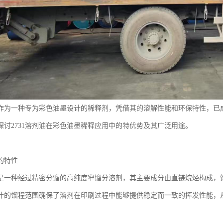
剂油作为一种专为彩色油墨设计的稀释剂，凭借其的溶解性能和环保特性，已
探讨2731溶剂油在彩色油墨稀释应用中的特优势及其广泛用途。
油的特性
油是一种经过精密分馏的高纯度窄馏分溶剂，其主要成分由直链烷烃构成，馏程
计的馏程范围确保了溶剂在印刷过程中能够提供稳定而一致的挥发性能，