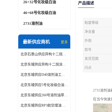
26+32号化妆级白油
产品描述
46+68号化妆级白油
粘度等级
2731溶剂油
净含量
外观
最新供应商机
更多
型号
北京石景山供应异构十二烷香精助剂
发货范围
北京东城供应异构十二烷涂料胶粘油墨稀释剂
闪点
北京东城供应D40溶剂油工业金属清洗
北京东城供应5号化妆级白油钻井液润滑剂
2731溶
北京东城供应260号溶剂油萃取溶剂油金属萃取剂
在当今快速
北京东城供应RP3航空煤油 高含量国标工业级航空煤油燃料油 无色透明