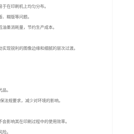
墨易于在印刷机上均匀分布。
版、糊版等问题。
低油墨消耗量，节约生产成本。
帮助实现锐利的图像边缘和细腻的层次过渡。
。
代品。
环保法规要求，减少对环境的影响。
又不会影响其在印刷过程中的使用效率。
风险。