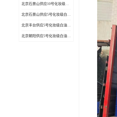
北京石景山供应10号化妆级白油高精密机械润滑油
北京石景山供应5号化妆级白油缝纫机油 设备润滑油
北京丰台供应5号化妆级白油纤维与织物柔软光亮
北京朝阳供应5号化妆级白油纺织时的润滑剂