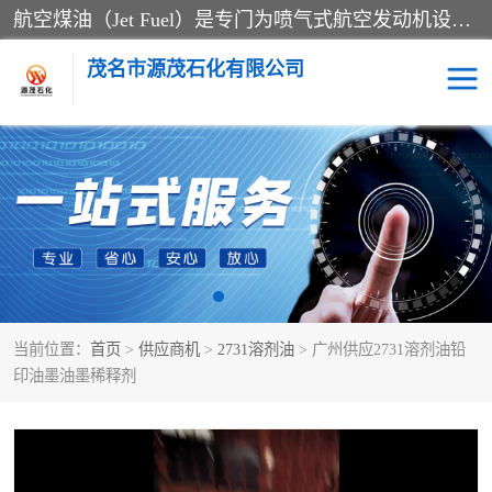
航空煤油（Jet Fuel）是专门为喷气式航空发动机设计的高纯度燃料，主要分为Jet A、Jet A-1和Jet B等类型。其特点是闪点高、低温流动性好，并添加了抗静电剂和抗氧化剂以确保飞行安全。航空煤油需
茂名市源茂石化有限公司
RP3航空煤油
D20+D30溶剂油
D40+D60溶剂油
D80+D100溶剂油
6号+120号溶剂油
260号溶剂油
当前位置：
首页
>
供应商机
>
2731溶剂油
> 广州供应2731溶剂油铅
异构烷烃
天然乳胶
印油墨油墨稀释剂
3+5号化妆级白油
7+10+15号化妆级白油
26+32号化妆级白油
46+68号化妆级白油