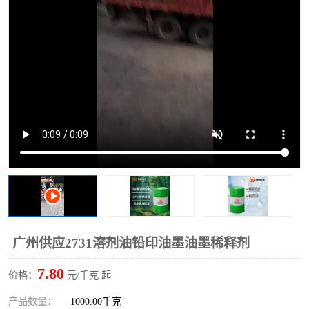
2731溶剂油
广州供应2731溶剂油铅印油墨油墨稀释剂
7.80
价格：
元/千克 起
产品数量：
1000.00千克