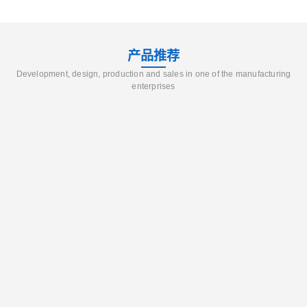
产品推荐
Development, design, production and sales in one of the manufacturing
enterprises
辽宁葫芦岛供应260号磺化煤油电解铜电解镍钴稀释剂