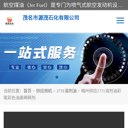
航空煤油（Jet Fuel）是专门为喷气式航空发动机设计的高纯度燃料，主要分为Jet A、Jet A-1和Jet B等类型。其特点是闪点高、低温流动性好，并添加了抗静电剂和抗氧化剂以确保飞行安全。航空煤油需
茂名市源茂石化有限公司
RP3航空煤油
D20+D30溶剂油
D40+D60溶剂油
D80+D100溶剂油
6号+120号溶剂油
260号溶剂油
当前位置：
首页
>
供应商机
>
2731溶剂油
> 梅州供应2731溶剂油彩
异构烷烃
天然乳胶
笔彩色油墨稀释剂
3+5号化妆级白油
7+10+15号化妆级白油
26+32号化妆级白油
46+68号化妆级白油