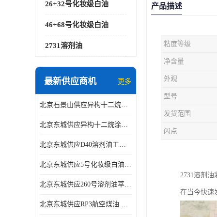
26+32号化妆级白油
产品描述
46+68号化妆级白油
粘度等级
2731溶剂油
净含量
外观
最新供应商机
更多
型号
北京石景山供应异构十二烷香精助剂
发货范围
北京东城供应异构十二烷涂料胶粘油墨稀释剂
闪点
北京东城供应D40溶剂油工业金属清洗
北京东城供应5号化妆级白油钻井液润滑剂
2731溶
北京东城供应260号溶剂油萃取溶剂油金属萃取剂
在当今快速
北京东城供应RP3航空煤油 高含量国标工业级航空煤油燃料油 无色透明