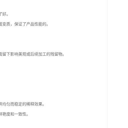
了好。
或变质，保证了产品性能的。
面留下影响美观或后续加工的残留物。
提供均匀而稳定的稀释效果。
鲜艳度和一致性。