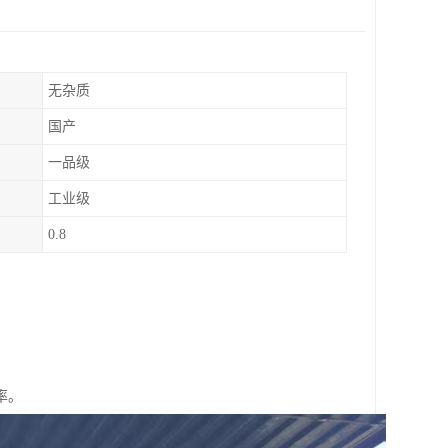
无杂质
国产
一品级
工业级
0.8
率。