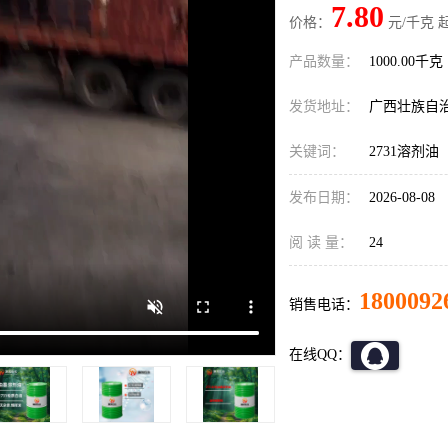
7.80
价格：
元/千克 
产品数量：
1000.00千克
发货地址：
广西壮族自
关键词：
2731溶剂油
发布日期：
2026-08-08
阅 读 量：
24
1800092
销售电话：
在线QQ：