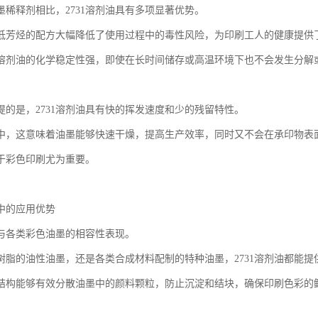
墨稀释剂相比，2731溶剂油具有多项显著优势。
低芳烃的配方大幅降低了使用过程中的毒性风险，为印刷工人的健康提供
溶剂油的化学稳定性强，即使在长时间储存或高温环境下也不会发生分解
提的是，2731溶剂油具有快的挥发速度和少的残留特性。
中，这意味着油墨能够快速干燥，提高生产效率，同时又不会在承印物表
于彩色印刷尤为重要。
中的应用优势
油与各类彩色油墨的相容性表现。
树脂的油性油墨，还是各类合成材料配制的特种油墨，2731溶剂油都能
结构能够有效分散油墨中的颜料颗粒，防止沉淀和结块，确保印刷色彩的