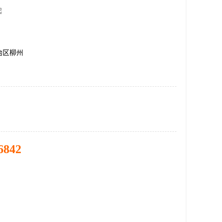
起
治区柳州
6842