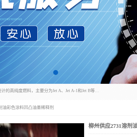
航空煤油（Jet Fuel）是专门为喷气式航空发动机设计的高纯度燃料，主要分为Jet A、Jet A-1和Jet B等类型。其特点是闪点高、低温流动性好，并添加了抗静电剂和抗氧化剂以确保飞行安全。航空煤油需
1溶剂油彩色涂料凹凸油墨稀释剂
柳州供应2731溶