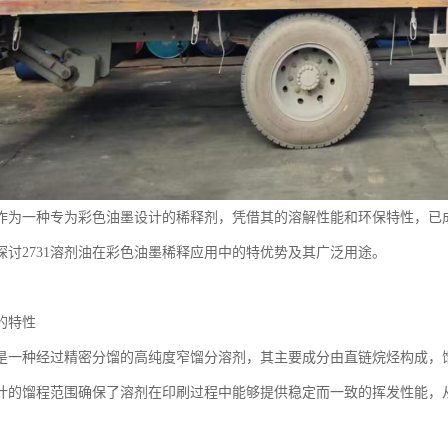
剂油作为一种专为彩色油墨设计的稀释剂，凭借其的溶解性能和环保特性，已
探讨2731溶剂油在彩色油墨稀释应用中的特优势及其广泛用途。
油的特性
油是一种经过精密分馏的高纯度窄馏分溶剂，其主要成分由直链烷烃构成，馏程
计的馏程范围确保了溶剂在印刷过程中能够提供稳定而一致的挥发性能，