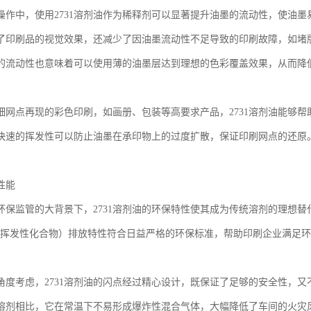
操作中，使用2731溶剂油作为稀释剂可以显著提升油墨的流动性，使油
了印刷品的视觉效果，还减少了因油墨流动性不足导致的印刷故障，如堵
的流动性也意味着可以使用薄的油墨层达到理想的色彩覆盖效果，从而降
细网点再现的彩色印刷，如画册、包装等高要求产品，2731溶剂油能够
快速的挥发性可以防止油墨在承印物上的过度扩散，保证印刷网点的还原
性能
环保监管的大背景下，2731溶剂油的环保特性使其成为传统溶剂的理想替
s（挥发性化合物）排放特性符合日益严格的环保标准，帮助印刷企业满足
角度考虑，2731溶剂油的闪点经过精心设计，既保证了足够的安全性，
溶剂相比，它在常温下不易形成爆炸性混合气体，大幅降低了车间的火灾