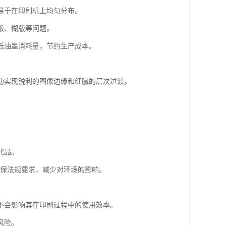
墨易于在印刷机上均匀分布。
版、糊版等问题。
低油墨消耗量，节约生产成本。
帮助实现锐利的图像边缘和细腻的层次过渡。
。
代品。
环保法规要求，减少对环境的影响。
又不会影响其在印刷过程中的使用效率。
风险。