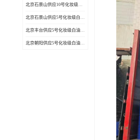
北京石景山供应10号化妆级白油高精密机械润滑油
北京石景山供应5号化妆级白油缝纫机油 设备润滑油
北京丰台供应5号化妆级白油纤维与织物柔软光亮
北京朝阳供应5号化妆级白油纺织时的润滑剂