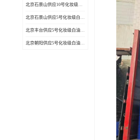
北京石景山供应10号化妆级白油高精密机械润滑油
北京石景山供应5号化妆级白油缝纫机油 设备润滑油
北京丰台供应5号化妆级白油纤维与织物柔软光亮
北京朝阳供应5号化妆级白油纺织时的润滑剂