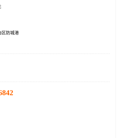
起
治区防城港
6842