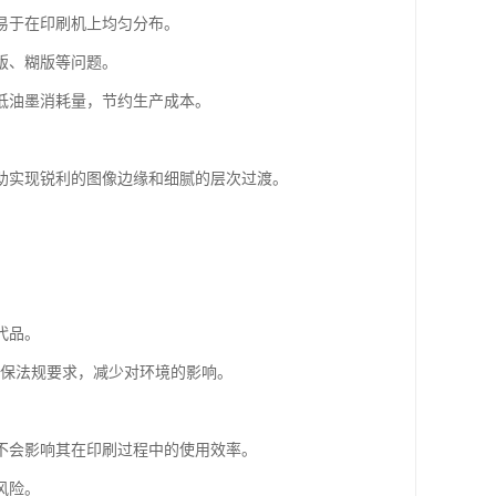
墨易于在印刷机上均匀分布。
版、糊版等问题。
低油墨消耗量，节约生产成本。
帮助实现锐利的图像边缘和细腻的层次过渡。
。
代品。
环保法规要求，减少对环境的影响。
又不会影响其在印刷过程中的使用效率。
风险。