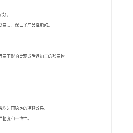
了好。
或变质，保证了产品性能的。
面留下影响美观或后续加工的残留物。
提供均匀而稳定的稀释效果。
鲜艳度和一致性。