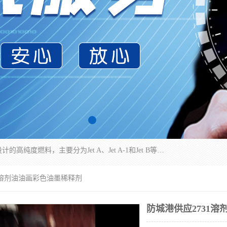
航空煤油（Jet Fuel）是专门为喷气式航空发动机设计的高纯度燃料，主要分为Jet A、Jet A-1和Jet B等类型。其特点是闪点高、低温流动性好，并添加了抗静电剂和抗氧化剂以确保飞行安全。航空煤油需
31溶剂油油画彩色油墨稀释剂
防城港供应2731