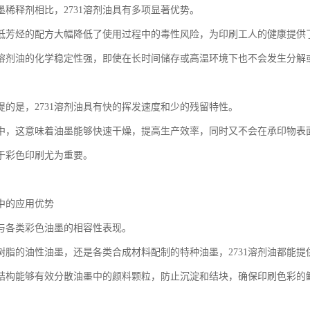
墨稀释剂相比，2731溶剂油具有多项显著优势。
低芳烃的配方大幅降低了使用过程中的毒性风险，为印刷工人的健康提供
溶剂油的化学稳定性强，即使在长时间储存或高温环境下也不会发生分解
提的是，2731溶剂油具有快的挥发速度和少的残留特性。
中，这意味着油墨能够快速干燥，提高生产效率，同时又不会在承印物表
于彩色印刷尤为重要。
中的应用优势
油与各类彩色油墨的相容性表现。
树脂的油性油墨，还是各类合成材料配制的特种油墨，2731溶剂油都能
结构能够有效分散油墨中的颜料颗粒，防止沉淀和结块，确保印刷色彩的