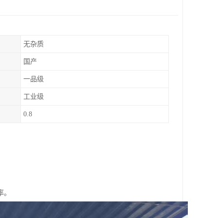
无杂质
国产
一品级
工业级
0.8
率。