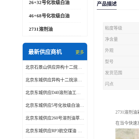
26+32号化妆级白油
产品描述
46+68号化妆级白油
粘度等级
2731溶剂油
净含量
外观
最新供应商机
更多
型号
北京石景山供应异构十二烷香精助剂
发货范围
北京东城供应异构十二烷涂料胶粘油墨稀释剂
闪点
北京东城供应D40溶剂油工业金属清洗
北京东城供应5号化妆级白油钻井液润滑剂
2731溶
北京东城供应260号溶剂油萃取溶剂油金属萃取剂
在当今快速
北京东城供应RP3航空煤油 高含量国标工业级航空煤油燃料油 无色透明