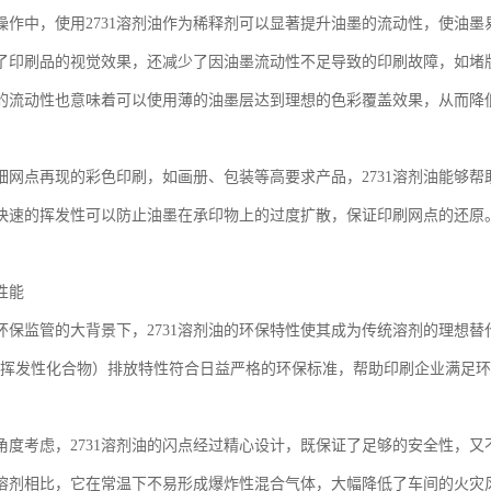
操作中，使用2731溶剂油作为稀释剂可以显著提升油墨的流动性，使油
了印刷品的视觉效果，还减少了因油墨流动性不足导致的印刷故障，如堵
的流动性也意味着可以使用薄的油墨层达到理想的色彩覆盖效果，从而降
细网点再现的彩色印刷，如画册、包装等高要求产品，2731溶剂油能够
快速的挥发性可以防止油墨在承印物上的过度扩散，保证印刷网点的还原
性能
环保监管的大背景下，2731溶剂油的环保特性使其成为传统溶剂的理想替
s（挥发性化合物）排放特性符合日益严格的环保标准，帮助印刷企业满足
角度考虑，2731溶剂油的闪点经过精心设计，既保证了足够的安全性，
溶剂相比，它在常温下不易形成爆炸性混合气体，大幅降低了车间的火灾