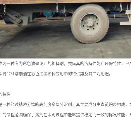
剂油作为一种专为彩色油墨设计的稀释剂，凭借其的溶解性能和环保特性，已
探讨2731溶剂油在彩色油墨稀释应用中的特优势及其广泛用途。
油的特性
油是一种经过精密分馏的高纯度窄馏分溶剂，其主要成分由直链烷烃构成，馏程
计的馏程范围确保了溶剂在印刷过程中能够提供稳定而一致的挥发性能，