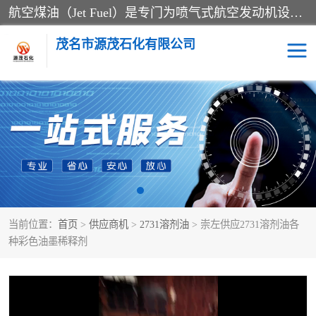
航空煤油（Jet Fuel）是专门为喷气式航空发动机设计的高纯度燃料，主要分为Jet A、Jet A-1和Jet B等类型。其特点是闪点高、低温流动性好，并添加了抗静电剂和抗氧化剂以确保飞行安全。航空煤油需
茂名市源茂石化有限公司
RP3航空煤油
D20+D30溶剂油
D40+D60溶剂油
D80+D100溶剂油
6号+120号溶剂油
260号溶剂油
当前位置：
首页
>
供应商机
>
2731溶剂油
> 崇左供应2731溶剂油各
异构烷烃
天然乳胶
种彩色油墨稀释剂
3+5号化妆级白油
7+10+15号化妆级白油
26+32号化妆级白油
46+68号化妆级白油