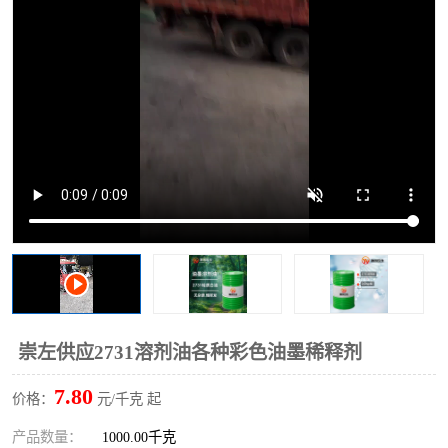
2731溶剂油
崇左供应2731溶剂油各种彩色油墨稀释剂
7.80
价格：
元/千克 起
产品数量：
1000.00千克