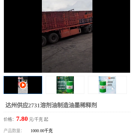
2731溶剂油
达州供应2731溶剂油制造油墨稀释剂
7.80
价格：
元/千克 起
产品数量：
1000.00千克