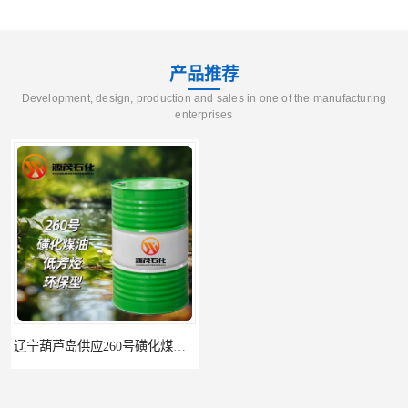
产品推荐
Development, design, production and sales in one of the manufacturing
enterprises
稀释剂