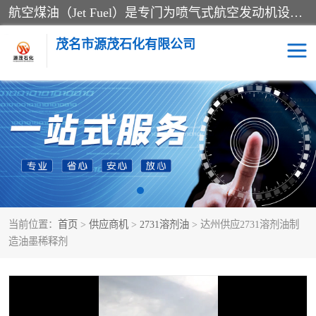
航空煤油（Jet Fuel）是专门为喷气式航空发动机设计的高纯度燃料，主要分为Jet A、Jet A-1和Jet B等类型。其特点是闪点高、低温流动性好，并添加了抗静电剂和抗氧化剂以确保飞行安全。航空煤油需
茂名市源茂石化有限公司
RP3航空煤油
D20+D30溶剂油
D40+D60溶剂油
D80+D100溶剂油
6号+120号溶剂油
260号溶剂油
当前位置：
首页
>
供应商机
>
2731溶剂油
> 达州供应2731溶剂油制
异构烷烃
天然乳胶
造油墨稀释剂
3+5号化妆级白油
7+10+15号化妆级白油
26+32号化妆级白油
46+68号化妆级白油