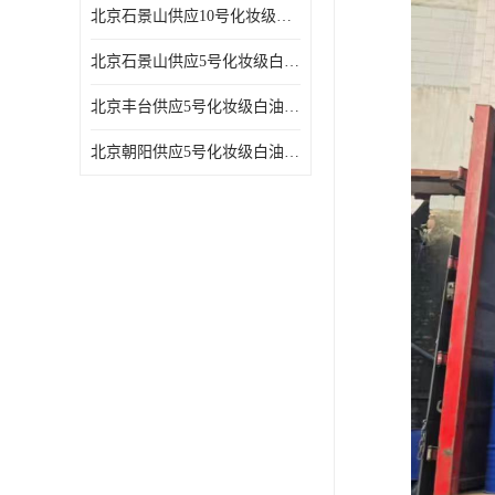
北京石景山供应10号化妆级白油高精密机械润滑油
北京石景山供应5号化妆级白油缝纫机油 设备润滑油
北京丰台供应5号化妆级白油纤维与织物柔软光亮
北京朝阳供应5号化妆级白油纺织时的润滑剂