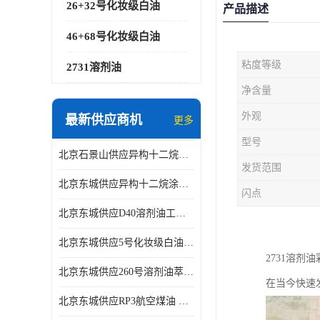
26+32号化妆级白油
产品描述
46+68号化妆级白油
粘度等级
2731溶剂油
净含量
外观
最新供应商机
更多
型号
北京石景山供应异构十二烷香精助剂
发货范围
北京东城供应异构十二烷涂料胶粘油墨稀释剂
闪点
北京东城供应D40溶剂油工业金属清洗
北京东城供应5号化妆级白油钻井液润滑剂
2731溶
北京东城供应260号溶剂油萃取溶剂油金属萃取剂
在当今快速
北京东城供应RP3航空煤油 高含量国标工业级航空煤油燃料油 无色透明