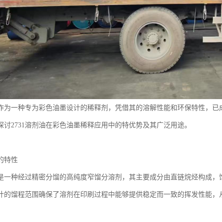
剂油作为一种专为彩色油墨设计的稀释剂，凭借其的溶解性能和环保特性，已
探讨2731溶剂油在彩色油墨稀释应用中的特优势及其广泛用途。
油的特性
油是一种经过精密分馏的高纯度窄馏分溶剂，其主要成分由直链烷烃构成，馏程
计的馏程范围确保了溶剂在印刷过程中能够提供稳定而一致的挥发性能，