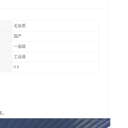
无杂质
国产
一品级
工业级
0.8
率。