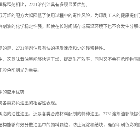
墨稀释剂相比，2731溶剂油具有多项显著优势。
低芳烃的配方大幅降低了使用过程中的毒性风险，为印刷工人的健康提供
溶剂油的化学稳定性强，即使在长时间储存或高温环境下也不会发生分解
提的是，2731溶剂油具有快的挥发速度和少的残留特性。
中，这意味着油墨能够快速干燥，提高生产效率，同时又不会在承印物表
于彩色印刷尤为重要。
中的应用优势
油与各类彩色油墨的相容性表现。
树脂的油性油墨，还是各类合成材料配制的特种油墨，2731溶剂油都能
结构能够有效分散油墨中的颜料颗粒，防止沉淀和结块，确保印刷色彩的