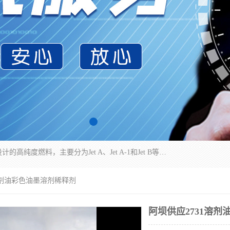
航空煤油（Jet Fuel）是专门为喷气式航空发动机设计的高纯度燃料，主要分为Jet A、Jet A-1和Jet B等类型。其特点是闪点高、低温流动性好，并添加了抗静电剂和抗氧化剂以确保飞行安全。航空煤油需
1溶剂油彩色油墨溶剂稀释剂
阿坝供应2731溶