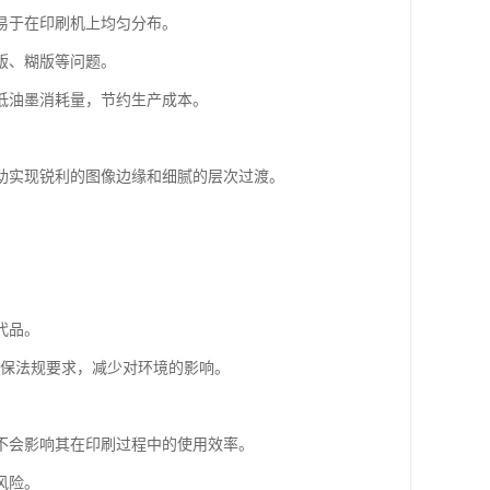
墨易于在印刷机上均匀分布。
版、糊版等问题。
低油墨消耗量，节约生产成本。
帮助实现锐利的图像边缘和细腻的层次过渡。
。
代品。
环保法规要求，减少对环境的影响。
又不会影响其在印刷过程中的使用效率。
风险。