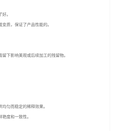
了好。
或变质，保证了产品性能的。
面留下影响美观或后续加工的残留物。
提供均匀而稳定的稀释效果。
鲜艳度和一致性。