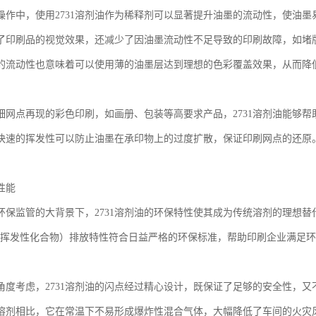
操作中，使用2731溶剂油作为稀释剂可以显著提升油墨的流动性，使油
了印刷品的视觉效果，还减少了因油墨流动性不足导致的印刷故障，如堵
的流动性也意味着可以使用薄的油墨层达到理想的色彩覆盖效果，从而降
细网点再现的彩色印刷，如画册、包装等高要求产品，2731溶剂油能够
快速的挥发性可以防止油墨在承印物上的过度扩散，保证印刷网点的还原
性能
环保监管的大背景下，2731溶剂油的环保特性使其成为传统溶剂的理想替
s（挥发性化合物）排放特性符合日益严格的环保标准，帮助印刷企业满足
角度考虑，2731溶剂油的闪点经过精心设计，既保证了足够的安全性，
溶剂相比，它在常温下不易形成爆炸性混合气体，大幅降低了车间的火灾