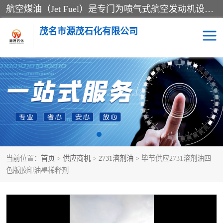
航空煤油（Jet Fuel）是专门为喷气式航空发动机设计的高纯度燃料，主要分为Jet A、Jet A-1和Jet B等类型。其特点是闪点高、低温流动性好，并添加了抗静电剂和抗氧化剂以确保飞行安全。航空煤油需
茂名市源茂石化有限公司
RP3航空煤油
D20+D30溶剂油
D40+D60溶剂油
D80+D100溶剂油
6号+120号溶剂油
260号溶剂油
当前位置：
首页
>
供应商机
>
2731溶剂油
> 毕节供应2731溶剂油四
异构烷烃
天然乳胶
色版胶印油墨稀释剂
3+5号化妆级白油
7+10+15号化妆级白油
26+32号化妆级白油
46+68号化妆级白油