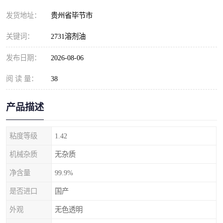
发货地址：
贵州省毕节市
关键词：
2731溶剂油
发布日期：
2026-08-06
阅 读 量：
38
产品描述
粘度等级
1.42
机械杂质
无杂质
净含量
99.9%
是否进口
国产
外观
无色透明