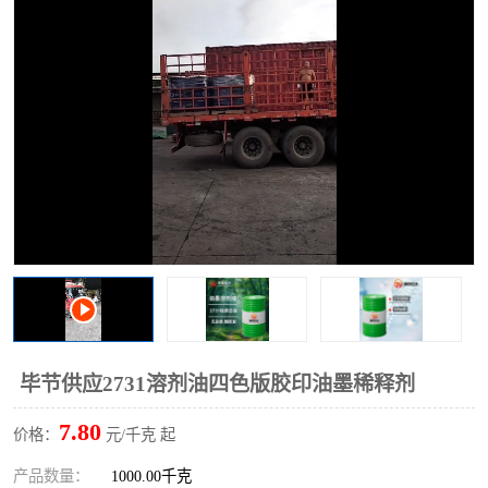
2731溶剂油
毕节供应2731溶剂油四色版胶印油墨稀释剂
7.80
价格：
元/千克 起
产品数量：
1000.00千克